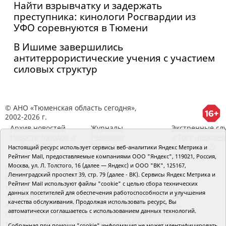
Найти взрывчатку и задержать
преступника: кинологи Росгвардии из
УФО соревнуются в Тюмени
В Ишиме завершились
антитеррористические учения с участием
силовых структур
© АНО «Тюменская область сегодня»,
2002-2026 г.
Архив новостей
Журналы
Экстренные сл
Новости городов и
Редакция
и Госучрежден
районов ТО
RSS поток
Сведения об
Настоящий ресурс использует сервисы веб-аналитики Яндекс Метрика и
организации
Рейтинг Mail, предоставляемые компаниями ООО "Яндекс", 119021, Россия,
Москва, ул. Л. Толстого, 16 (далее — Яндекс) и ООО "ВК", 125167,
Главный редактор Рябков А.В.
Ленинградский проспект 39, стр. 79 (далее - ВК). Сервисы Яндекс Метрика и
Редакция: 625002, Тюмень, Осипенко, 81,
Рейтинг Mail используют файлы "cookie" с целью сбора технических
телефон (3452)49-00-18,
e-mail: tumentoday@obl72.ru
данных посетителей для обеспечения работоспособности и улучшения
Адрес для писем: 625000, Россия, Тюмень, Почтамт,
качества обслуживания. Продолжая использовать ресурс, Вы
а/я 371. Для пресс-релизов: tumentoday@obl72.ru.
автоматически соглашаетесь с использованием данных технологий.
Отдел писем: тел. (3452) 39-90-59. Отдел рекламы:
тел. (3452) 39-90-51. Регистрация СМИ: Сетевое
Собранная при помощи "cookie" информация не может идентифицировать