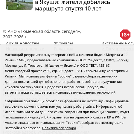
в Якуши: жители добились
маршрута спустя 10 лет
© АНО «Тюменская область сегодня»,
2002-2026 г.
Архив новостей
Журналы
Экстренные сл
Новости городов и
Редакция
и Госучрежден
районов ТО
RSS поток
Сведения об
Настоящий ресурс использует сервисы веб-аналитики Яндекс Метрика и
организации
Рейтинг Mail, предоставляемые компаниями ООО "Яндекс", 119021, Россия,
Москва, ул. Л. Толстого, 16 (далее — Яндекс) и ООО "ВК", 125167,
Главный редактор Рябков А.В.
Ленинградский проспект 39, стр. 79 (далее - ВК). Сервисы Яндекс Метрика и
Редакция: 625002, Тюмень, Осипенко, 81,
Рейтинг Mail используют файлы "cookie" с целью сбора технических
телефон (3452)49-00-18,
e-mail: tumentoday@obl72.ru
данных посетителей для обеспечения работоспособности и улучшения
Адрес для писем: 625000, Россия, Тюмень, Почтамт,
качества обслуживания. Продолжая использовать ресурс, Вы
а/я 371. Для пресс-релизов: tumentoday@obl72.ru.
автоматически соглашаетесь с использованием данных технологий.
Отдел писем: тел. (3452) 39-90-59. Отдел рекламы:
тел. (3452) 39-90-51. Регистрация СМИ: Сетевое
Собранная при помощи "cookie" информация не может идентифицировать
издание «Интернет-газета «Тюменская область
вас, однако может помочь нам улучшить работу сайта. Информация об
сегодня», свидетельство о регистрации СМИ Эл №
использовании вами данного сайта, собранная при помощи "cookie", будет
ФС77-64918 от 24.02.2016 выдано Федеральной
передаваться Яндексу и ВК и храниться на серверах Яндекса и ВК в РФ. Вы
службой по надзору в сфере связи, информационных
можете отказаться от использования "cookie", выбрав соответствующие
технологий и массовых коммуникаций
настройки в браузере.
Политика оператора
(Роскомнадзор). Учредитель: Автономная