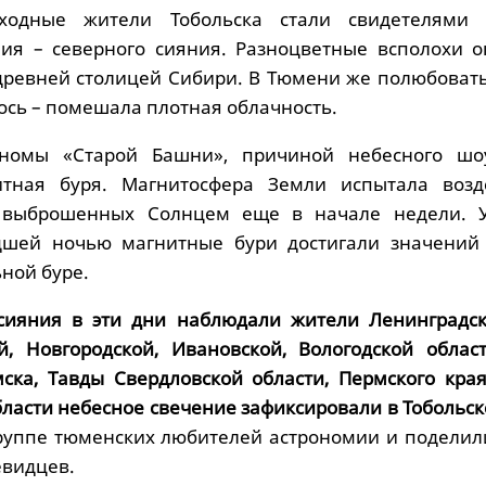
одные жители Тобольска стали свидетелями 
ия – северного сияния. Разноцветные всполохи о
древней столицей Сибири. В Тюмени же полюбовать
ось – помешала плотная облачность.
номы «Старой Башни», причиной небесного шо
тная буря. Магнитосфера Земли испытала возд
 выброшенных Солнцем еще в начале недели. 
дшей ночью магнитные бури достигали значений 
ьной буре.
сияния в эти дни наблюдали жители Ленинградск
й, Новгородской, Ивановской, Вологодской област
ска, Тавды Свердловской области, Пермского края
ласти небесное свечение зафиксировали в Тобольск
руппе тюменских любителей астрономии и поделил
евидцев.