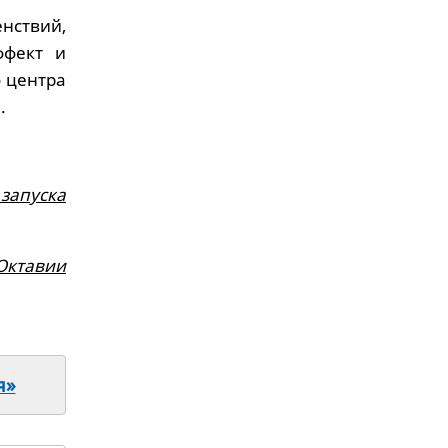
нствий,
ффект и
 центра
.
запуска
Октавии
я»