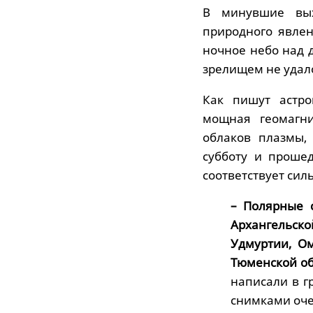
В минувшие вых
природного явлен
ночное небо над 
зрелищем не удал
Как пишут астро
мощная геомагни
облаков плазмы,
субботу и проше
соответствует сил
– Полярные 
Архангельско
Удмуртии, Ом
Тюменской об
написали в г
снимками оч