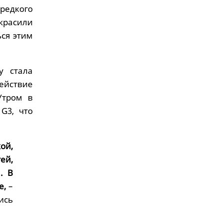
редкого
красили
ся этим
у стала
ействие
Утром в
G3, что
ой,
ей,
. В
е,
–
ись