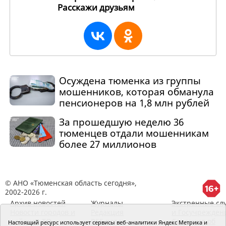
Расскажи друзьям
268855
Осуждена тюменка из группы
мошенников, которая обманула
пенсионеров на 1,8 млн рублей
За прошедшую неделю 36
тюменцев отдали мошенникам
более 27 миллионов
© АНО «Тюменская область сегодня»,
2002-2026 г.
Архив новостей
Журналы
Экстренные сл
Новости городов и
Редакция
и Госучрежден
районов ТО
RSS поток
Сведения об
Настоящий ресурс использует сервисы веб-аналитики Яндекс Метрика и