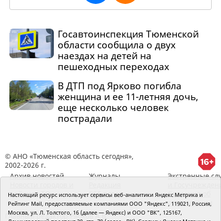
Госавтоинспекция Тюменской
области сообщила о двух
наездах на детей на
пешеходных переходах
В ДТП под Ярково погибла
женщина и ее 11-летняя дочь,
еще несколько человек
пострадали
© АНО «Тюменская область сегодня»,
2002-2026 г.
Архив новостей
Журналы
Экстренные сл
Новости городов и
Редакция
и Госучрежден
районов ТО
RSS поток
Сведения об
Настоящий ресурс использует сервисы веб-аналитики Яндекс Метрика и
организации
Рейтинг Mail, предоставляемые компаниями ООО "Яндекс", 119021, Россия,
Москва, ул. Л. Толстого, 16 (далее — Яндекс) и ООО "ВК", 125167,
Главный редактор Рябков А.В.