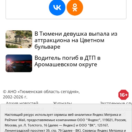
В Тюмени девушка выпала из
аттракциона на Цветном
бульваре
Водитель погиб в ДТП в
Аромашевском округе
© АНО «Тюменская область сегодня»,
2002-2026 г.
Архив новостей
Журналы
Экстренные сл
Новости городов и
Редакция
и Госучрежден
районов ТО
RSS поток
Сведения об
Настоящий ресурс использует сервисы веб-аналитики Яндекс Метрика и
организации
Рейтинг Mail, предоставляемые компаниями ООО "Яндекс", 119021, Россия,
Москва, ул. Л. Толстого, 16 (далее — Яндекс) и ООО "ВК", 125167,
Главный редактор Рябков А.В.
Ленинградский проспект 39, стр. 79 (далее - ВК). Сервисы Яндекс Метрика и