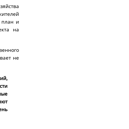
зяйства
жителей
 план и
екта на
венного
вает не
ий,
сти
ные
яют
ень