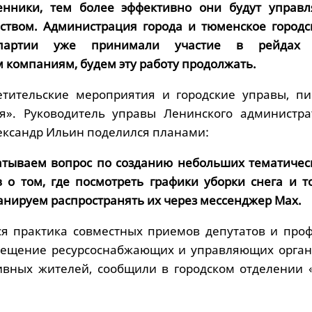
енники, тем более эффективно они будут управл
ством. Администрация города и тюменское городс
 партии уже принимали участие в рейдах
компаниям, будем эту работу продолжать.
етительские мероприятия и городские управы, п
я». Руководитель управы Ленинского администра
ександр Ильин поделился планами:
атываем вопрос по созданию небольших тематичес
 о том, где посмотреть графики уборки снега и т
анируем распространять их через мессенджер Max.
ся практика совместных приемов депутатов и про
осещение ресурсоснабжающих и управляющих орган
ивных жителей, сообщили в городском отделении 