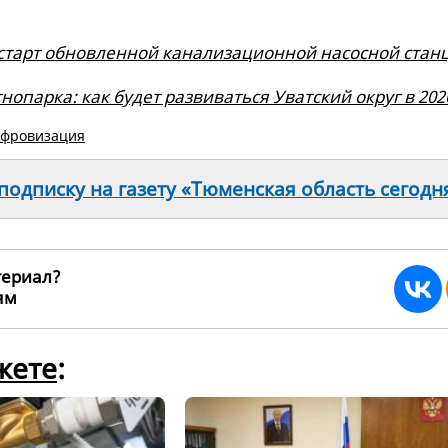
 старт обновленной канализационной насосной стан
нопарка: как будет развиваться Уватский округ в 202
фровизация
одписку на газету «Тюменская область сегодн
териал?
ьям
268540
жете
: