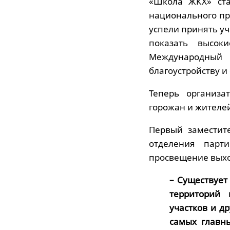
«Школа ЖКХ» ста
национального пр
успели принять у
показать высок
Международный 
благоустройству и
Теперь организ
горожан и жителей
Первый заместит
отделения парт
просвещение выхо
– Существует
территорий 
участков и д
самых главн