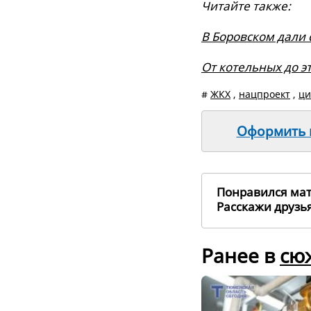
Читайте также:
В Боровском дали
От котельных до эт
#
ЖКХ
,
нацпроект
,
ци
Оформить п
Понравился ма
Расскажи друз
Ранее в
сю