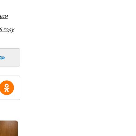
ции
6 году
я»