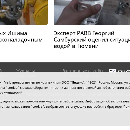
ных Ишима
Эксперт РАВВ Георгий
усконаладочным
Самбурский оценил ситуац
водой в Тюмени
й
Журналы
Экстренные службы
ов и
Редакция
и Госучреждения
Если вы заме
RSS поток
Сведения об
выделите мы
 Mail, предоставляемые компаниями ООО "Яндекс", 119021, Россия, Москва, ул. Л
организации
нажмите
Ctrl
 файлы "cookie" с целью сбора технических данных посетителей для обеспечения
ых технологий.
сипенко, 81,
телефон (3452)49-00-18,
e-mail: tumentoday@obl72.
 Для пресс-релизов: tumentoday@obl72.ru. Отдел писем: тел. (345
 однако может помочь нам улучшить работу сайта. Информация об использовани
енская область сегодня», свидетельство о регистрации СМИ Эл
ся от использования "cookie", выбрав соответствующие настройки в браузере.
Пол
логий и массовых коммуникаций (Роскомнадзор). Учредитель: