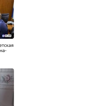
етская
на-