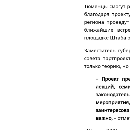
Тюменцы смогут р
благодаря проект
региона проведу
ближайшие встре
площадке Штаба о
Заместитель губе
совета партпроек
только теорию, но
– Проект пр
лекций, сем
законодател
мероприяти
заинтересова
важно,
– отме