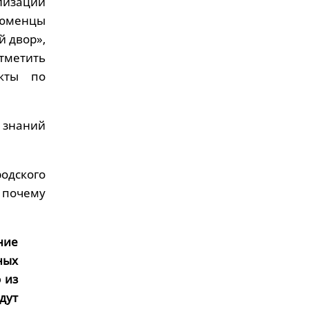
лизации
тюменцы
й двор»,
тметить
екты по
 знаний
одского
 почему
ние
ных
 из
дут