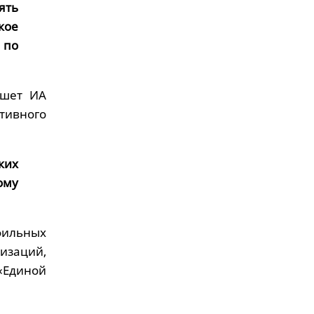
ять
кое
 по
ишет ИА
тивного
ких
ому
фильных
изаций,
«Единой