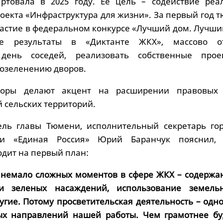
ртовала в 2025 году. Ее цель – содействие реа
оекта «Инфраструктура для жизни». За первый год 
частие в федеральном конкурсе «Лучший дом. Лучши
ие результаты в «Диктанте ЖКХ», массово о
день соседей, реализовать собственные про
 озеленению дворов.
аторы делают акцент на расширении правовых
 сельских территорий.
ель главы Тюмени, исполнительный секретарь гор
ии «Единая Россия» Юрий Баранчук пояснил,
дит на первый план:
 немало сложных моментов в сфере ЖКХ – содержа
и зеленых насаждений, использование земель
ругие. Потому просветительская деятельность – одно
ых направлений нашей работы. Чем грамотнее бу