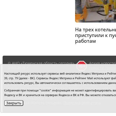
На трех котель
приступили к п
работам
© АНО «Тюменская область сегодня»,
Архив новосте
2002-2026 г.
Новости город
районов ТО
Настоящий ресурс использует сервисы веб-аналитики Яндекс Метрика и Рейтинг
39, стр. 79 (далее - ВК). Сервисы Яндекс Метрика и Рейтинг Mail используют
использовать ресурс, Вы автоматически соглашаетесь с использованием данн
Главный редактор Рябков А.В.
Редакция: 625002, Тюмень, О
Адрес для писем: 625000, Россия, Тюмень, Почтамт, а/я 371.
Собранная при помощи "cookie" информация не может идентифицировать вас,
Регистрация СМИ: Сетевое издание «Интернет-газета «Тюм
Яндексу и ВК и храниться на серверах Яндекса и ВК в РФ. Вы можете отказать
службой по надзору в сфере связи, информационных техно
«Тюменская область сегодня».
Политика оператора
Закрыть