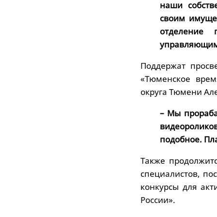
наши собств
своим имуще
отделение
управляющим 
Поддержат просв
«Тюменское врем
округа Тюмени Ал
– Мы прораб
видеороликов
подобное. Пл
Также продолжит
специалистов, п
конкурсы для акт
России».