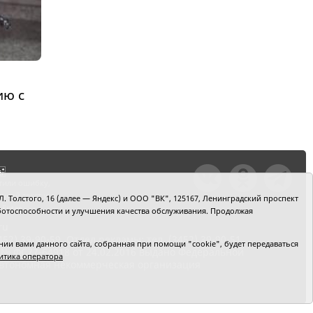
ию с
тили ошибку,
шкой текст и
. Толстого, 16 (далее — Яндекс) и ООО "ВК", 125167, Ленинградский проспект
+Enter
 работоспособности и улучшения качества обслуживания. Продолжая
ru
2) 39-90-59. Отдел рекламы: тел. (3452) 39-90-51.
и вами данного сайта, собранная при помощи "cookie", будет передаваться
 № ФС77-64918 от 24.02.2016 выдано Федеральной
итика оператора
 Автономная некоммерческая организация