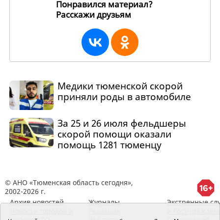
Понравился материал?
Расскажи друзьям
268135
Медики тюменской скорой
приняли роды в автомобиле
За 25 и 26 июля фельдшеры
скорой помощи оказали
помощь 1281 тюменцу
© АНО «Тюменская область сегодня»,
2002-2026 г.
Архив новостей
Журналы
Экстренные сл
Новости городов и
Редакция
и Госучрежден
районов ТО
RSS поток
Сведения об