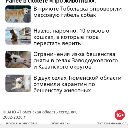
Ранее в сюжете
«Про животных»
:
В приюте Тобольска опровергли
массовую гибель собак
Назло, нарочно: 10 мифов о
кошках, в которые пора
перестать верить
Ограничения из‑за бешенства
сняты в селах Заводоуковского
и Казанского округов
В двух селах Тюменской области
отменили карантин по
бешенству животных
© АНО «Тюменская область сегодня»,
2002-2026 г.
Архив новостей
Журналы
Экстренные сл