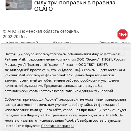
силу три поправки в правила
ОСАГО
© АНО «Тюменская область сегодня»,
2002-2026 г.
Архив новостей
Журналы
Экстренные сл
Новости городов и
Редакция
и Госучрежден
районов ТО
RSS поток
Сведения об
Настоящий ресурс использует сервисы веб-аналитики Яндекс Метрика и
организации
Рейтинг Mail, предоставляемые компаниями ООО "Яндекс", 119021, Россия,
Москва, ул. Л. Толстого, 16 (далее — Яндекс) и ООО "ВК", 125167,
Главный редактор Рябков А.В.
Ленинградский проспект 39, стр. 79 (далее - ВК). Сервисы Яндекс Метрика и
Редакция: 625002, Тюмень, Осипенко, 81,
Рейтинг Mail используют файлы "cookie" с целью сбора технических
телефон (3452)49-00-18,
e-mail: tumentoday@obl72.ru
данных посетителей для обеспечения работоспособности и улучшения
Адрес для писем: 625000, Россия, Тюмень, Почтамт,
качества обслуживания. Продолжая использовать ресурс, Вы
а/я 371. Для пресс-релизов: tumentoday@obl72.ru.
автоматически соглашаетесь с использованием данных технологий.
Отдел писем: тел. (3452) 39-90-59. Отдел рекламы:
тел. (3452) 39-90-51. Регистрация СМИ: Сетевое
Собранная при помощи "cookie" информация не может идентифицировать
издание «Интернет-газета «Тюменская область
вас, однако может помочь нам улучшить работу сайта. Информация об
сегодня», свидетельство о регистрации СМИ Эл №
использовании вами данного сайта, собранная при помощи "cookie", будет
ФС77-64918 от 24.02.2016 выдано Федеральной
передаваться Яндексу и ВК и храниться на серверах Яндекса и ВК в РФ. Вы
службой по надзору в сфере связи, информационных
можете отказаться от использования "cookie", выбрав соответствующие
технологий и массовых коммуникаций
настройки в браузере.
Политика оператора
(Роскомнадзор). Учредитель: Автономная