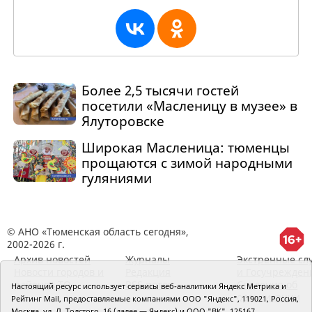
Более 2,5 тысячи гостей
посетили «Масленицу в музее» в
Ялуторовске
Широкая Масленица: тюменцы
прощаются с зимой народными
гуляниями
© АНО «Тюменская область сегодня»,
2002-2026 г.
Архив новостей
Журналы
Экстренные сл
Новости городов и
Редакция
и Госучрежден
районов ТО
RSS поток
Сведения об
Настоящий ресурс использует сервисы веб-аналитики Яндекс Метрика и
организации
Рейтинг Mail, предоставляемые компаниями ООО "Яндекс", 119021, Россия,
Москва, ул. Л. Толстого, 16 (далее — Яндекс) и ООО "ВК", 125167,