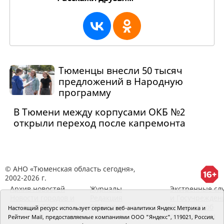
Тюменцы внесли 50 тысяч
предложений в Народную
программу
В Тюмени между корпусами ОКБ №2
открыли переход после капремонта
© АНО «Тюменская область сегодня»,
2002-2026 г.
Архив новостей
Журналы
Экстренные сл
Новости городов и
Редакция
и Госучрежден
районов ТО
RSS поток
Сведения об
Настоящий ресурс использует сервисы веб-аналитики Яндекс Метрика и
организации
Рейтинг Mail, предоставляемые компаниями ООО "Яндекс", 119021, Россия,