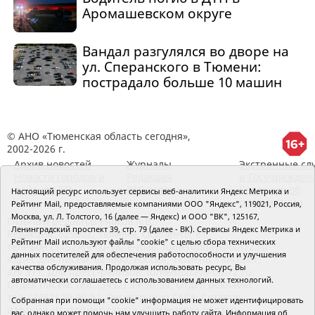
Аромашевском округе
Вандал разгулялся во дворе на
ул. Сперанского в Тюмени:
пострадало больше 10 машин
© АНО «Тюменская область сегодня»,
2002-2026 г.
Архив новостей
Журналы
Экстренные сл
Новости городов и
Редакция
и Госучрежден
районов ТО
RSS поток
Сведения об
Настоящий ресурс использует сервисы веб-аналитики Яндекс Метрика и
организации
Рейтинг Mail, предоставляемые компаниями ООО "Яндекс", 119021, Россия,
Москва, ул. Л. Толстого, 16 (далее — Яндекс) и ООО "ВК", 125167,
Главный редактор Рябков А.В.
Ленинградский проспект 39, стр. 79 (далее - ВК). Сервисы Яндекс Метрика и
Редакция: 625002, Тюмень, Осипенко, 81,
Рейтинг Mail используют файлы "cookie" с целью сбора технических
телефон (3452)49-00-18,
e-mail: tumentoday@obl72.ru
данных посетителей для обеспечения работоспособности и улучшения
Адрес для писем: 625000, Россия, Тюмень, Почтамт,
качества обслуживания. Продолжая использовать ресурс, Вы
а/я 371. Для пресс-релизов: tumentoday@obl72.ru.
автоматически соглашаетесь с использованием данных технологий.
Отдел писем: тел. (3452) 39-90-59. Отдел рекламы:
тел. (3452) 39-90-51. Регистрация СМИ: Сетевое
Собранная при помощи "cookie" информация не может идентифицировать
издание «Интернет-газета «Тюменская область
вас, однако может помочь нам улучшить работу сайта. Информация об