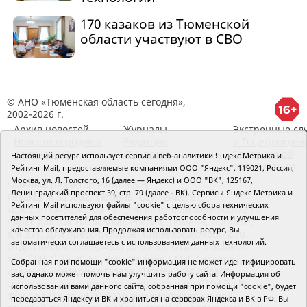
170 казаков из Тюменской
области участвуют в СВО
© АНО «Тюменская область сегодня»,
2002-2026 г.
Архив новостей
Журналы
Экстренные сл
Новости городов и
Редакция
и Госучрежден
районов ТО
RSS поток
Сведения об
Настоящий ресурс использует сервисы веб-аналитики Яндекс Метрика и
организации
Рейтинг Mail, предоставляемые компаниями ООО "Яндекс", 119021, Россия,
Москва, ул. Л. Толстого, 16 (далее — Яндекс) и ООО "ВК", 125167,
Главный редактор Рябков А.В.
Ленинградский проспект 39, стр. 79 (далее - ВК). Сервисы Яндекс Метрика и
Редакция: 625002, Тюмень, Осипенко, 81,
Рейтинг Mail используют файлы "cookie" с целью сбора технических
телефон (3452)49-00-18,
e-mail: tumentoday@obl72.ru
данных посетителей для обеспечения работоспособности и улучшения
Адрес для писем: 625000, Россия, Тюмень, Почтамт,
качества обслуживания. Продолжая использовать ресурс, Вы
а/я 371. Для пресс-релизов: tumentoday@obl72.ru.
автоматически соглашаетесь с использованием данных технологий.
Отдел писем: тел. (3452) 39-90-59. Отдел рекламы:
тел. (3452) 39-90-51. Регистрация СМИ: Сетевое
Собранная при помощи "cookie" информация не может идентифицировать
издание «Интернет-газета «Тюменская область
вас, однако может помочь нам улучшить работу сайта. Информация об
сегодня», свидетельство о регистрации СМИ Эл №
использовании вами данного сайта, собранная при помощи "cookie", будет
ФС77-64918 от 24.02.2016 выдано Федеральной
передаваться Яндексу и ВК и храниться на серверах Яндекса и ВК в РФ. Вы