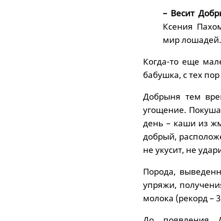
– Весит Добр
Ксения Пахом
мир лошадей
Когда-то еще мал
бабушка, с тех по
Добрыня тем вре
угощение. Покушать
день – каши из ж
добрый, расположе
не укусит, не удар
Порода, выведен
упряжи, получения
молока (рекорд – 3
До появления 