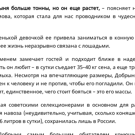
ыня больше тонны, но он еще растет,
– поясняет 
ова, которая стала для нас проводником в чудес
.
енькой девочкой ее привела заниматься в конную
р ее жизнь неразрывно связана с лошадьми.
менем замечает гостей и подходит ближе в над
 он любит – в сутки съедает 35–40 кг сена, а еще тр
мыха. Несмотря на впечатляющие размеры, Добрын
н к человеку и не против, чтобы его погладили. Он
ит, единственное, чего стоит бояться – это его массы.
ная советскими селекционерами в основном для р
 навоза (неудивительно, учитывая, сколько коняшк
6 литров в сутки), сохранилась лишь в России.
Добрыни самым большим обитателем конюш