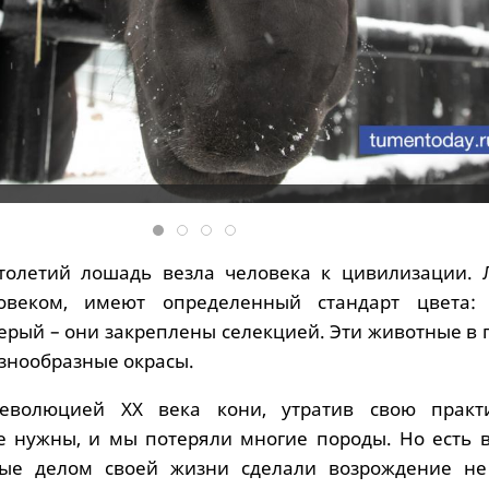
толетий лошадь везла человека к цивилизации. 
веком, имеют определенный стандарт цвета: 
серый – они закреплены селекцией. Эти животные в
знообразные окрасы.
еволюцией XX века кони, утратив свою практ
е нужны, и мы потеряли многие породы. Но есть в
орые делом своей жизни сделали возрождение не