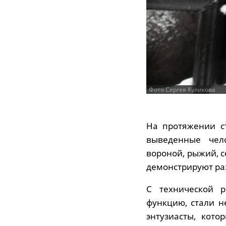
Фото Сергея Куликова
На протяжении с
выведенные чело
вороной, рыжий, 
демонстрируют ра
С технической р
функцию, стали н
энтузиасты, кот