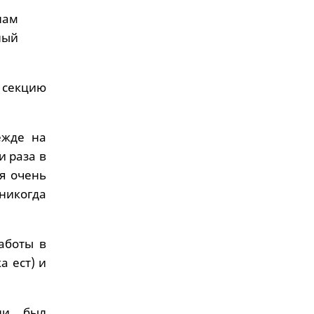
нам
ный
 секцию
ежде на
и раза в
я очень
 никогда
аботы в
а ест) и
ни был