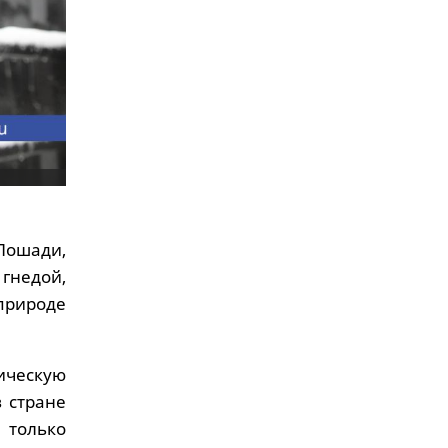
Лошади,
гнедой,
 природе
ическую
 стране
 только