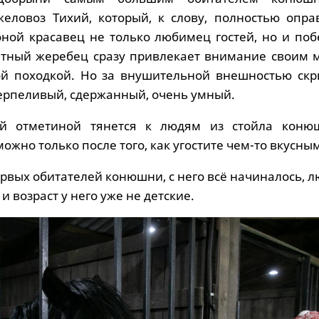
еловоз Тихий, который, к слову, полностью опра
оной красавец не только любимец гостей, но и поб
татный жеребец сразу привлекает внимание своим
ой походкой. Но за внушительной внешностью скр
терпеливый, сдержанный, очень умный.
й отметиной тянется к людям из стойла коню
можно только после того, как угостите чем-то вкусны
ервых обитателей конюшни, с него всё начиналось,
 и возраст у него уже не детские.