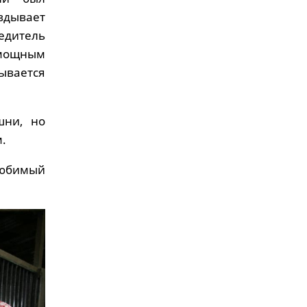
вдывает
едитель
 мощным
ывается
шни, но
м.
 любимый