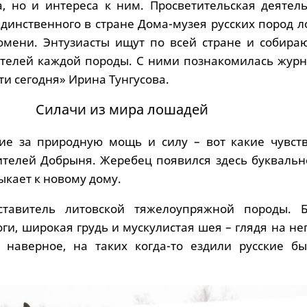
, но и интереса к ним. Просветительская деятель
единственного в стране Дома-музея русских пород 
мени. Энтузиасты ищут по всей стране и собираю
телей каждой породы. С ними познакомилась журн
и сегодня» Ирина Тунгусова.
Силачи из мира лошадей
ие за природную мощь и силу – вот какие чувств
ителей Добрыня. Жеребец появился здесь буквальн
ыкает к новому дому.
тавитель литовской тяжелоупряжной породы. 
оги, широкая грудь и мускулистая шея – глядя на нег
: наверное, на таких когда-то ездили русские б