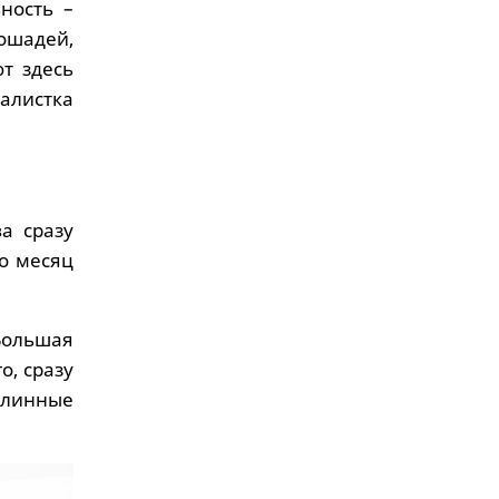
ность –
лошадей,
т здесь
алистка
а сразу
о месяц
Большая
о, сразу
ылинные