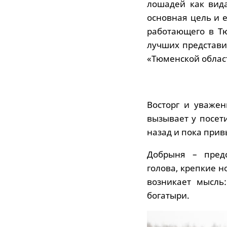
лошадей как вида
основная цель и 
работающего в Тю
лучших представи
«Тюменской област
Восторг и уважен
вызывает у посет
назад и пока прив
Добрыня – предс
голова, крепкие н
возникает мысль
богатыри.