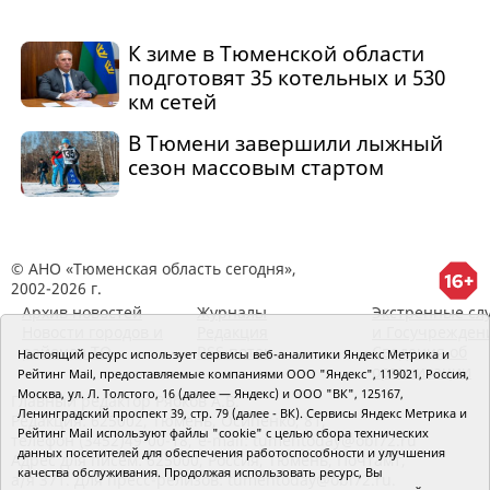
К зиме в Тюменской области
подготовят 35 котельных и 530
км сетей
В Тюмени завершили лыжный
сезон массовым стартом
© АНО «Тюменская область сегодня»,
2002-2026 г.
Архив новостей
Журналы
Экстренные сл
Новости городов и
Редакция
и Госучрежден
районов ТО
RSS поток
Сведения об
Настоящий ресурс использует сервисы веб-аналитики Яндекс Метрика и
организации
Рейтинг Mail, предоставляемые компаниями ООО "Яндекс", 119021, Россия,
Москва, ул. Л. Толстого, 16 (далее — Яндекс) и ООО "ВК", 125167,
Главный редактор Рябков А.В.
Ленинградский проспект 39, стр. 79 (далее - ВК). Сервисы Яндекс Метрика и
Редакция: 625002, Тюмень, Осипенко, 81,
Рейтинг Mail используют файлы "cookie" с целью сбора технических
телефон (3452)49-00-18,
e-mail: tumentoday@obl72.ru
данных посетителей для обеспечения работоспособности и улучшения
Адрес для писем: 625000, Россия, Тюмень, Почтамт,
качества обслуживания. Продолжая использовать ресурс, Вы
а/я 371. Для пресс-релизов: tumentoday@obl72.ru.