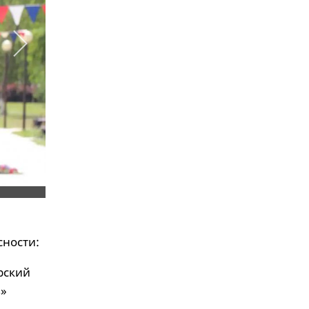
сности:
рский
ь»