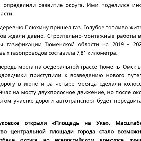
е определили развитие округа. Ими поделился ин
асти.
 деревню Плюхину пришел газ. Голубое топливо жит
ов ждали давно. Строительно-монтажные работы в
ы газификации Тюменской области на 2019 – 202
ых газопроводов составила 7,81 километра.
чередь моста на федеральной трассе Тюмень–Омск в
Подрядчики приступили к возведению нового путе
дорогу в июне и за четыре месяца сделали колос
йчас на мосту двухполосное движение, но после ок
этом участке дороги автотранспорт будет передвиг
уковске открыли «Площадь на Уке». Масштаб
ство центральной площади города стало возмож
обеде округа во всероссийском конкурсе луч