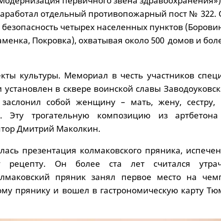
Модернизация первичного звена здравоохранения»)
заработал отдельный противопожарный пост № 322.
 безопасность четырех населенных пунктов (Борови
менка, Покровка), охватывая около 500 домов и бол
кты культуры. Мемориал в честь участников спец
 установлен в сквере воинской славы Заводоуковск
 заслонил собой женщину – мать, жену, сестру, 
. Эту трогательную композицию из артбетона
птор Дмитрий Маколкин.
оялась презентация колмаковского пряника, испече
му рецепту. Он более ста лет считался утра
лмаковский пряник занял первое место на чем
ому прянику и вошел в гастрономическую карту Тю