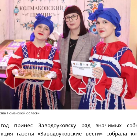
ства Тюменской области
год принес Заводоуковску ряд значимых соб
акция газеты «Заводоуковские вести» собрала к