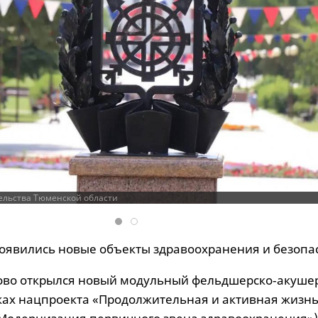
ельства Тюменской области
появились новые объекты здравоохранения и безопа
ово открылся новый модульный фельдшерско‑акуше
мках нацпроекта «Продолжительная и активная жизн