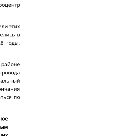
фоцентр
ели этих
елись в
8 годы.
 районе
провода
сальный
ончания
аться по
ное
ным
ших