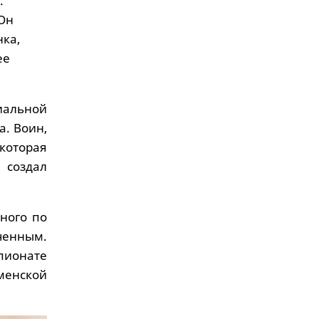
.
 Он
нка,
ее
иальной
а. Воин,
которая
 создал
нного по
ченным.
пионате
менской