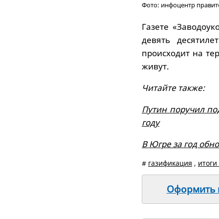
Фото: инфоцентр правит
Газете «Заводоук
девять десятиле
происходит на те
живут.
Читайте также:
Путин поручил по
году
В Югре за год обн
#
газификация
,
итоги
Оформить п