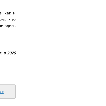
е, как и
ом, что
ые здесь
и в 2026
я»