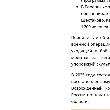
(программа «
В Боровинке 
обеспечивает
Шестаково, Ка
1 200 человек.
Появились и объе
военной операции
уходящий в бой,
молится за него
упоровский скуль
В 2025 году сост
восстановленно
Возрожденный ко
России по печатн
области.