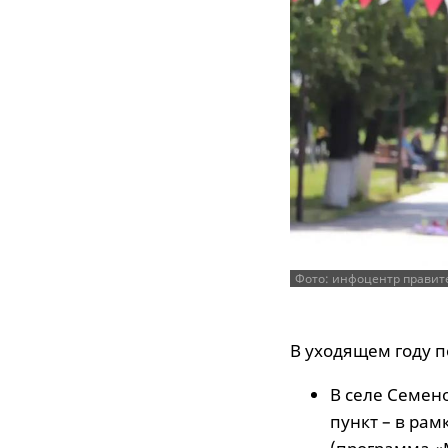
Фото: инфоцентр правит
В уходящем году 
В селе Семен
пункт – в ра