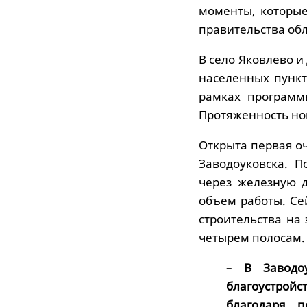
моменты, которы
правительства обл
В село Яковлево и
населенных пункт
рамках программ
Протяженность нов
Открыта первая о
Заводоуковска. 
через железную 
объем работы. Се
строительства на 
четырем полосам.
–
В Заводо
благоустрой
благодаря п