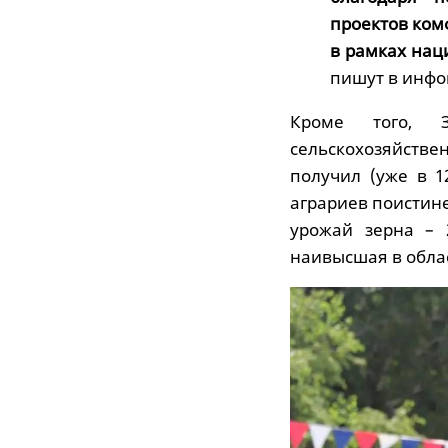
проектов ком
в рамках нац
пишут в инфо
Кроме того, З
сельскохозяйствен
получил (уже в 1
аграриев поистин
урожай зерна – 
наивысшая в област