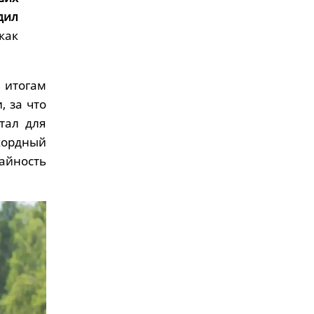
дил
 как
итогам
, за что
тал для
кордный
айность