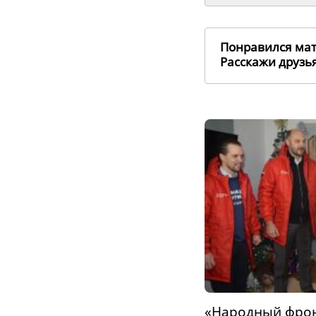
Понравился ма
Расскажи друз
«Народный фрон