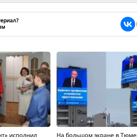
териал?
ьям
266189
т» исполнил
На большом экране в Тюме