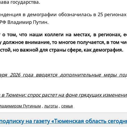
ава государства.
нденция в демографии обозначилась в 25 регионах 
 РФ Владимир Путин.
т о том, что наши коллеги на местах, в регионах, е
у должное внимание, то многое получается, в том чи
стой, но важной для страны сфере, как демография.
варя 2026 года вводятся дополнительные меры по
 в Тюмени: спрос растет на фоне грядущих изменен
 Владимиром Путиным
,
льготы
,
семья
одписку на газету «Тюменская область сегодн