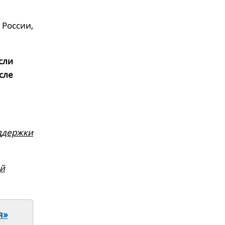
России,
сли
сле
ддержки
ий
я»