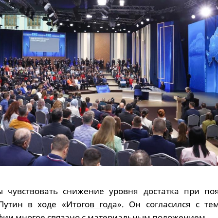
 чувствовать снижение уровня достатка при по
Путин в ходе «
Итогов года
». Он согласился с те
фии многое связано с материальным положением.