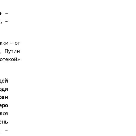
е –
,
–
жки – от
, Путин
отекой»
дей
юди
ран
еро
лся
ень
,
–