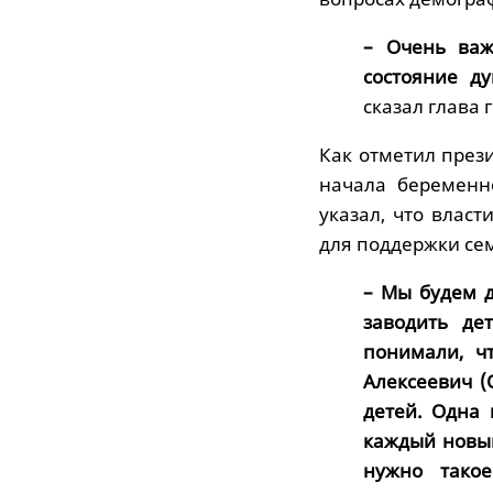
– Очень важ
состояние д
сказал глава 
Как отметил прези
начала беременн
указал, что влас
для поддержки се
– Мы будем д
заводить де
понимали, чт
Алексеевич (
детей. Одна 
каждый новый
нужно такое