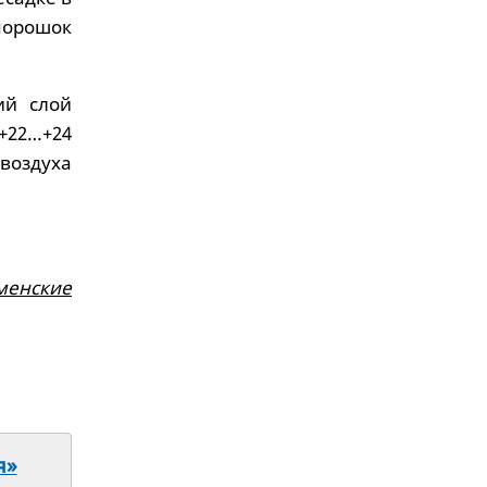
порошок
ий слой
+22…+24
 воздуха
менские
я»