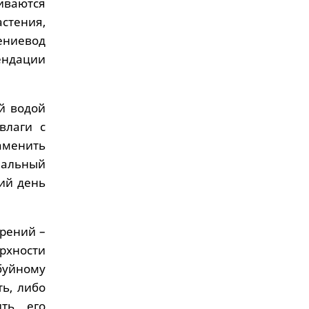
иваются
стения,
тениевод
ендации
й водой
влаги с
аменить
еальный
щий день
брений –
рхности
буйному
ть, либо
ить его