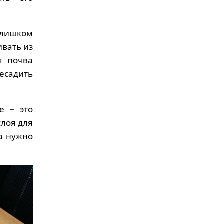
слишком
ивать из
я почва
ресадить
е – это
слоя для
а нужно