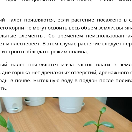
ый налет появляются, если растение посажено в 
его корни не могут освоить весь объем земли, вытяг
тельные элементы. Со временем неиспользованна
ает и плесневеет. В этом случае растение следует пе
 и строго соблюдать режим полива.
лый налет появляются из-за застоя влаги в земл
в дне горшка нет дренажных отверстий, дренажного 
оды в почве. Вытекшую воду в поддон после полив
ть.