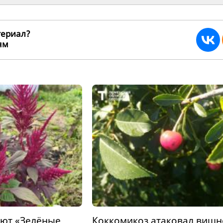
териал?
ьям
265985
уют «Зелёные
Коккомикоз атаковал виш