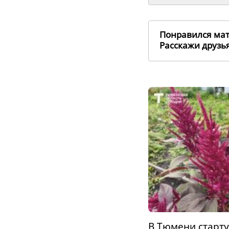
Понравился ма
Расскажи друз
В Тюмени старт