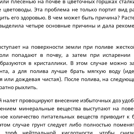
или плесенью на почве в цветочных горшках сталк
 цветоводы. Эта проблема не только портит вид ра
дить его здоровью. В чем может быть причина? Рас
выделила четыре основные причины и дала реком
ыступает на поверхности земли при поливе жестко
 Соли попадают в почву, а затем при испарении 
бразуются в кристаллики. В этом случае можно з
унта, а для полива лучше брать мягкую воду (ид
ая или дождевая чистая). После полива, на следую
уратно рыхлить.
ый налет провоцируют внесение избыточных доз удо
тением минеральные вещества выступают на пове
ное количество питательных веществ приводит к 
 этом случае грунт следует либо полностью поменя
й торф нейтральной кислотности, чтобы сниз