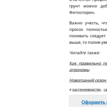
грунт можно до
Фитоспорин.
Важно учесть, ч
просох полность
поливать следует
выше, то полив ув
Читайте также:
Как правильно пр
агрономы
Новогодний сезон 
#
растениеводство
,
с
Оформить п