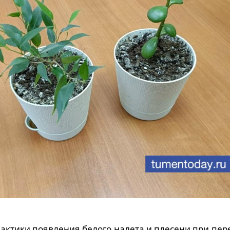
актики появления белого налета и плесени при пер