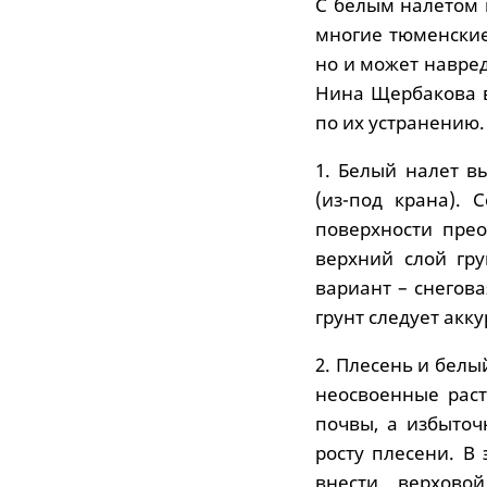
С белым налетом 
многие тюменские
но и может навре
Нина Щербакова 
по их устранению.
1. Белый налет в
(из-под крана).
поверхности прео
верхний слой гр
вариант – снегов
грунт следует акк
2. Плесень и бел
неосвоенные рас
почвы, а избыточ
росту плесени. В
внести верхово