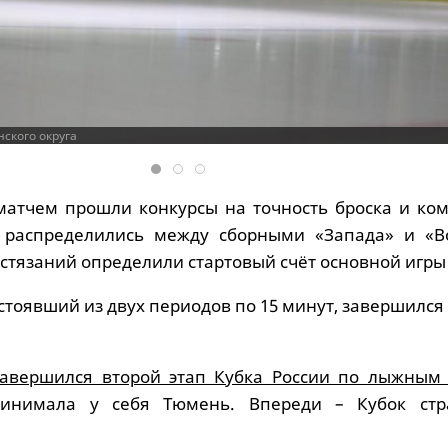
ского округа
матчем прошли конкурсы на точность броска и ко
ы распределились между сборными «Запада» и «Во
остязаний определили стартовый счёт основной игры –
стоявший из двух периодов по 15 минут, завершилс
завершился второй этап Кубка России по лыжным 
ринимала у себя Тюмень. Впереди – Кубок ст