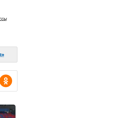
ссы
я»