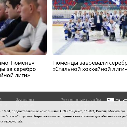
амо-Тюмень»
Тюменцы завоевали сереб
ды за серебро
«Стальной хоккейной лиги
ейной лиги»
й
Журналы
Экстренные службы
ов и
Редакция
и Госучреждения
Если вы заме
RSS поток
Сведения об
выделите мы
 Mail, предоставляемые компаниями ООО "Яндекс", 119021, Россия, Москва, ул. Л
организации
нажмите
Ctrl
 файлы "cookie" с целью сбора технических данных посетителей для обеспечения
ых технологий.
сипенко, 81,
телефон (3452)49-00-18,
e-mail: tumentoday@obl72.