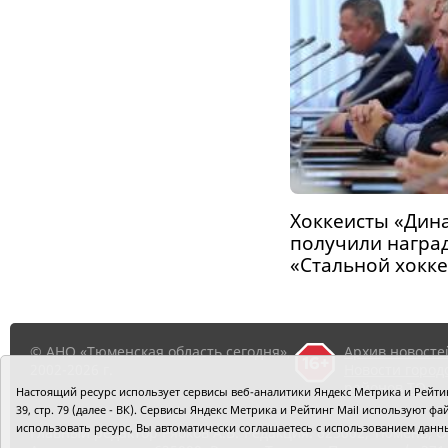
Хоккеисты «Дин
получили награ
«Стальной хокк
© АНО «Тюменская область сегодня»,
Архив новосте
2002-2026 г.
Новости город
районов ТО
Настоящий ресурс использует сервисы веб-аналитики Яндекс Метрика и Рейтинг
39, стр. 79 (далее - ВК). Сервисы Яндекс Метрика и Рейтинг Mail используют
использовать ресурс, Вы автоматически соглашаетесь с использованием данн
Главный редактор Рябков А.В.
Редакция: 625002, Тюмень, О