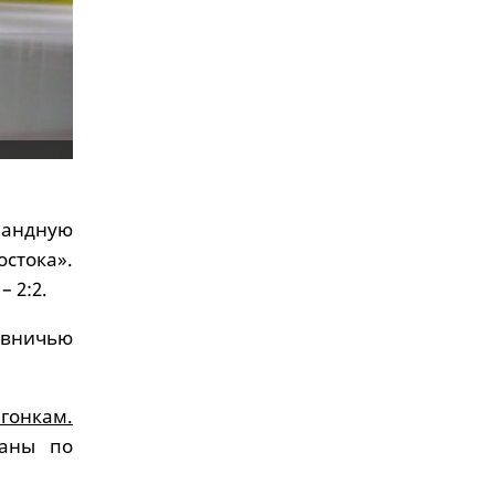
мандную
стока».
 2:2.
я вничью
гонкам.
раны по