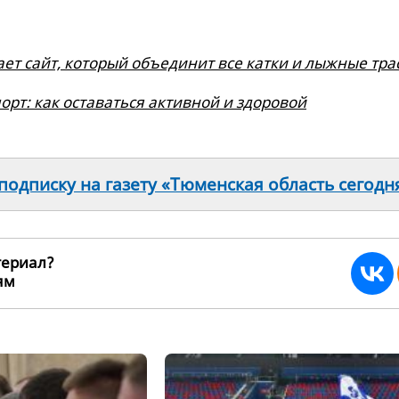
ет сайт, который объединит все катки и лыжные тра
орт: как оставаться активной и здоровой
одписку на газету «Тюменская область сегодн
териал?
ьям
265756