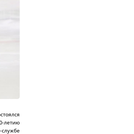
остоялся
0-летию
службе