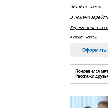
Читайте также:
В Тюмени заработа
Беременность и сп
#
спорт
,
хоккей
Оформить п
Понравился ма
Расскажи друз