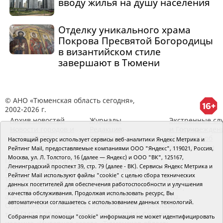
вводу жилья на душу населения
Отделку уникального храма
Покрова Пресвятой Богородицы
в византийском стиле
завершают в Тюмени
© АНО «Тюменская область сегодня»,
2002-2026 г.
Архив новостей
Журналы
Экстренные сл
Новости городов и
Редакция
и Госучрежден
районов ТО
RSS поток
Сведения об
Настоящий ресурс использует сервисы веб-аналитики Яндекс Метрика и
организации
Рейтинг Mail, предоставляемые компаниями ООО "Яндекс", 119021, Россия,
Москва, ул. Л. Толстого, 16 (далее — Яндекс) и ООО "ВК", 125167,
Главный редактор Рябков А.В.
Ленинградский проспект 39, стр. 79 (далее - ВК). Сервисы Яндекс Метрика и
Редакция: 625002, Тюмень, Осипенко, 81,
Рейтинг Mail используют файлы "cookie" с целью сбора технических
телефон (3452)49-00-18,
e-mail: tumentoday@obl72.ru
данных посетителей для обеспечения работоспособности и улучшения
Адрес для писем: 625000, Россия, Тюмень, Почтамт,
качества обслуживания. Продолжая использовать ресурс, Вы
а/я 371. Для пресс-релизов: tumentoday@obl72.ru.
автоматически соглашаетесь с использованием данных технологий.
Отдел писем: тел. (3452) 39-90-59. Отдел рекламы:
тел. (3452) 39-90-51. Регистрация СМИ: Сетевое
Собранная при помощи "cookie" информация не может идентифицировать