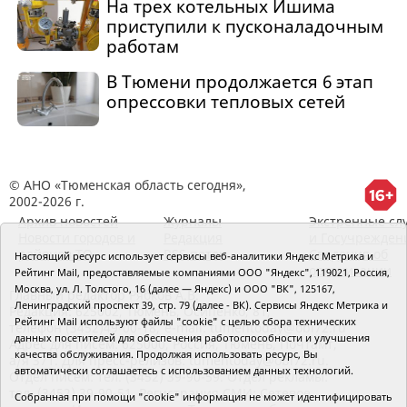
На трех котельных Ишима
приступили к пусконаладочным
работам
В Тюмени продолжается 6 этап
опрессовки тепловых сетей
© АНО «Тюменская область сегодня»,
2002-2026 г.
Архив новостей
Журналы
Экстренные сл
Новости городов и
Редакция
и Госучрежден
районов ТО
RSS поток
Сведения об
Настоящий ресурс использует сервисы веб-аналитики Яндекс Метрика и
организации
Рейтинг Mail, предоставляемые компаниями ООО "Яндекс", 119021, Россия,
Москва, ул. Л. Толстого, 16 (далее — Яндекс) и ООО "ВК", 125167,
Главный редактор Рябков А.В.
Ленинградский проспект 39, стр. 79 (далее - ВК). Сервисы Яндекс Метрика и
Редакция: 625002, Тюмень, Осипенко, 81,
Рейтинг Mail используют файлы "cookie" с целью сбора технических
телефон (3452)49-00-18,
e-mail: tumentoday@obl72.ru
данных посетителей для обеспечения работоспособности и улучшения
Адрес для писем: 625000, Россия, Тюмень, Почтамт,
качества обслуживания. Продолжая использовать ресурс, Вы
а/я 371. Для пресс-релизов: tumentoday@obl72.ru.
автоматически соглашаетесь с использованием данных технологий.
Отдел писем: тел. (3452) 39-90-59. Отдел рекламы:
тел. (3452) 39-90-51. Регистрация СМИ: Сетевое
Собранная при помощи "cookie" информация не может идентифицировать