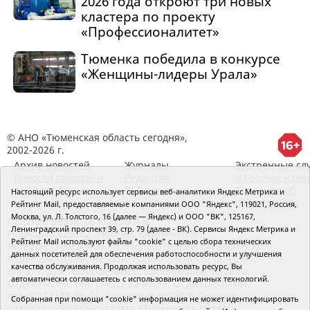
2026 года откроют три новых
кластера по проекту
«Профессионалитет»
Тюменка победила в конкурсе
«Женщины-лидеры Урала»
© АНО «Тюменская область сегодня»,
2002-2026 г.
Архив новостей
Журналы
Экстренные сл
Новости городов и
Редакция
и Госучрежден
районов ТО
RSS поток
Сведения об
Настоящий ресурс использует сервисы веб-аналитики Яндекс Метрика и
организации
Рейтинг Mail, предоставляемые компаниями ООО "Яндекс", 119021, Россия,
Москва, ул. Л. Толстого, 16 (далее — Яндекс) и ООО "ВК", 125167,
Главный редактор Рябков А.В.
Ленинградский проспект 39, стр. 79 (далее - ВК). Сервисы Яндекс Метрика и
Редакция: 625002, Тюмень, Осипенко, 81,
Рейтинг Mail используют файлы "cookie" с целью сбора технических
телефон (3452)49-00-18,
e-mail: tumentoday@obl72.ru
данных посетителей для обеспечения работоспособности и улучшения
Адрес для писем: 625000, Россия, Тюмень, Почтамт,
качества обслуживания. Продолжая использовать ресурс, Вы
а/я 371. Для пресс-релизов: tumentoday@obl72.ru.
автоматически соглашаетесь с использованием данных технологий.
Отдел писем: тел. (3452) 39-90-59. Отдел рекламы:
тел. (3452) 39-90-51. Регистрация СМИ: Сетевое
Собранная при помощи "cookie" информация не может идентифицировать
издание «Интернет-газета «Тюменская область