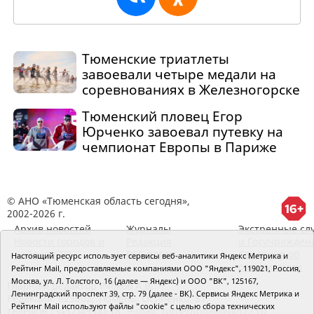
Тюменские триатлеты
завоевали четыре медали на
соревнованиях в Железногорске
Тюменский пловец Егор
Юрченко завоевал путевку на
чемпионат Европы в Париже
© АНО «Тюменская область сегодня»,
2002-2026 г.
Архив новостей
Журналы
Экстренные сл
Новости городов и
Редакция
и Госучрежден
районов ТО
RSS поток
Сведения об
Настоящий ресурс использует сервисы веб-аналитики Яндекс Метрика и
организации
Рейтинг Mail, предоставляемые компаниями ООО "Яндекс", 119021, Россия,
Москва, ул. Л. Толстого, 16 (далее — Яндекс) и ООО "ВК", 125167,
Главный редактор Рябков А.В.
Ленинградский проспект 39, стр. 79 (далее - ВК). Сервисы Яндекс Метрика и
Редакция: 625002, Тюмень, Осипенко, 81,
Рейтинг Mail используют файлы "cookie" с целью сбора технических
телефон (3452)49-00-18,
e-mail: tumentoday@obl72.ru