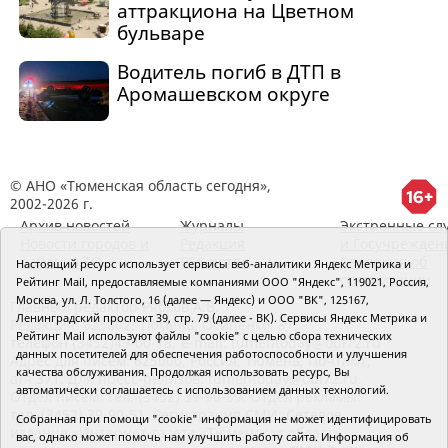
аттракциона на Цветном
бульваре
Водитель погиб в ДТП в
Аромашевском округе
© АНО «Тюменская область сегодня»,
2002-2026 г.
Архив новостей
Журналы
Экстренные сл
Новости городов и
Редакция
и Госучрежден
районов ТО
RSS поток
Сведения об
Настоящий ресурс использует сервисы веб-аналитики Яндекс Метрика и
организации
Рейтинг Mail, предоставляемые компаниями ООО "Яндекс", 119021, Россия,
Москва, ул. Л. Толстого, 16 (далее — Яндекс) и ООО "ВК", 125167,
Главный редактор Рябков А.В.
Ленинградский проспект 39, стр. 79 (далее - ВК). Сервисы Яндекс Метрика и
Редакция: 625002, Тюмень, Осипенко, 81,
Рейтинг Mail используют файлы "cookie" с целью сбора технических
телефон (3452)49-00-18,
e-mail: tumentoday@obl72.ru
данных посетителей для обеспечения работоспособности и улучшения
Адрес для писем: 625000, Россия, Тюмень, Почтамт,
качества обслуживания. Продолжая использовать ресурс, Вы
а/я 371. Для пресс-релизов: tumentoday@obl72.ru.
автоматически соглашаетесь с использованием данных технологий.
Отдел писем: тел. (3452) 39-90-59. Отдел рекламы:
тел. (3452) 39-90-51. Регистрация СМИ: Сетевое
Собранная при помощи "cookie" информация не может идентифицировать
издание «Интернет-газета «Тюменская область
вас, однако может помочь нам улучшить работу сайта. Информация об