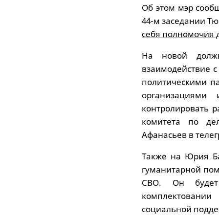
Об этом мэр сооб
44-м заседании Т
себя полномочия д
На новой должн
взаимодействие с
политическими п
организациями
контролировать р
комитета по де
Афанасьев в телег
Также на Юрия Б
гуманитарной пом
СВО. Он будет
комплектовании
социальной подде