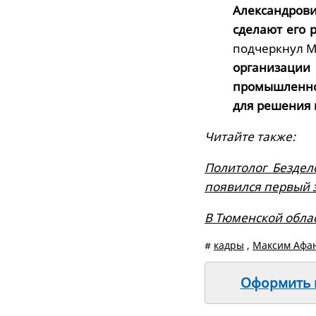
Александрови
сделают его 
подчеркнул М
организации
промышленно
для решения 
Читайте также:
Политолог Бездел
появился первый 
В Тюменской облас
#
кадры
,
Максим Афа
Оформить п