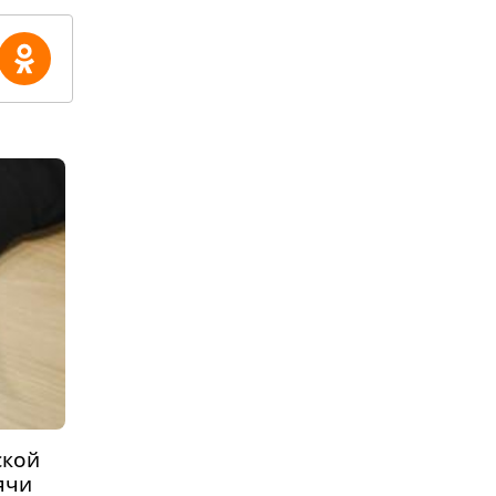
ской
ячи