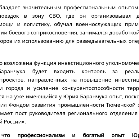
бладает значительным профессиональным опытом.
поездок в зону СВО
, где он организовывал д
мощи и логистику, обучал военнослужащих при
нии боевого соприкосновения, занимался доработко
оров их использованию для разведывательных опе
его возложена функция инвестиционного уполномоче
аранчука будет входить контроль за реали
проектов, направленных на повышение инвести
и города и усиление конкурентоспособности терр
тся на уже имеющийся у Юрия Баранчука опыт, поск
дил Фондом развития промышленности Тюменской о
нимает пост руководителя регионального отделения
 России».
 что профессионализм и богатый опыт Ю