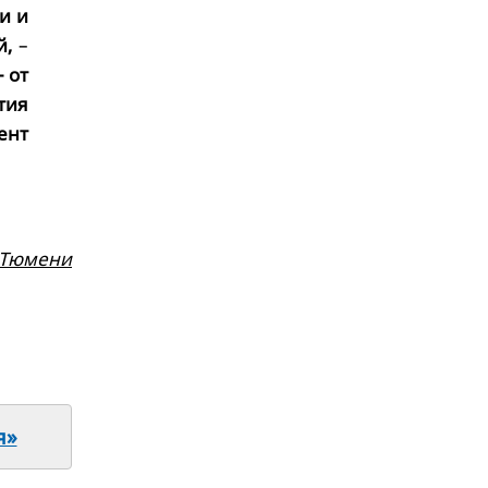
и и
й,
–
 от
тия
ент
 Тюмени
я»