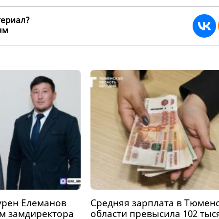
териал?
ьям
265527
урен Елеманов
Средняя зарплата в Тюмен
м замдиректора
области превысила 102 тыс