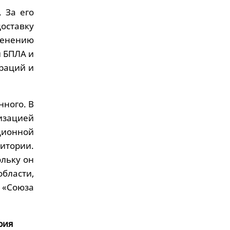
 За его
оставку
менению
й БПЛА и
раций и
нного. В
зацией
ционной
итории.
ольку он
бласти,
 «Союза
рия