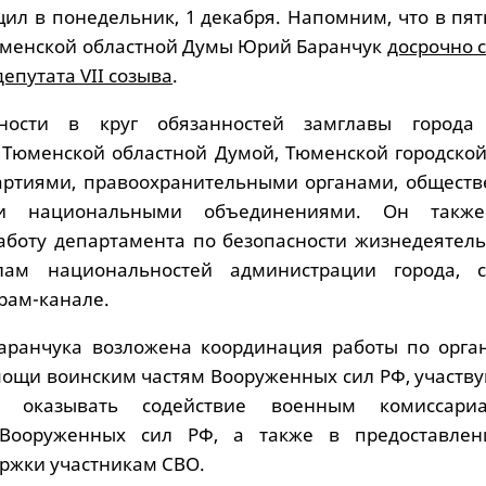
щил в понедельник, 1 декабря. Напомним, что в пя
юменской областной Думы Юрий Баранчук
досрочно 
епутата VII созыва
.
ости в круг обязанностей замглавы города 
 Тюменской областной Думой, Тюменской городской
артиями, правоохранительными органами, общест
 и национальными объединениями. Он также
аботу департамента по безопасности жизнедеятель
лам национальностей администрации города, 
рам-канале.
аранчука возложена координация работы по орга
ощи воинским частям Вооруженных сил РФ, участв
 оказывать содействие военным комиссари
 Вооруженных сил РФ, а также в предоставле
ржки участникам СВО.