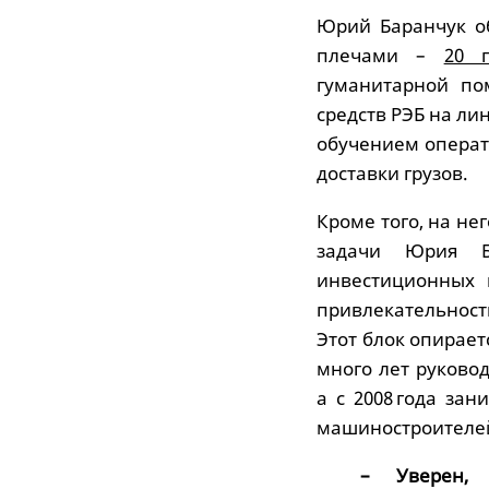
Юрий Баранчук о
плечами –
20 
гуманитарной по
средств РЭБ на ли
обучением операт
доставки грузов.
Кроме того, на н
задачи Юрия Б
инвестиционных 
привлекательност
Этот блок опирае
много лет руково
а с 2008 года за
машиностроителей
– Уверен,