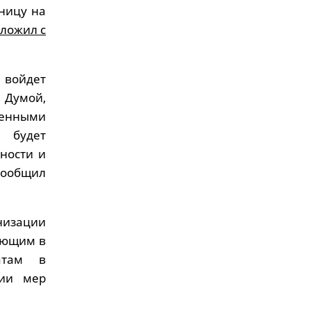
тницу на
сложил с
войдет
 Думой,
венными
 будет
ности и
сообщил
низации
ующим в
атам в
нии мер