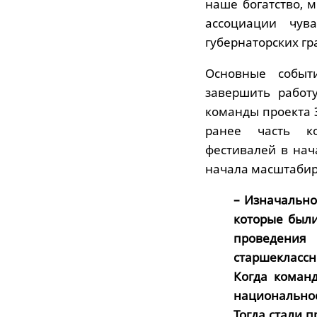
наше богатство, 
ассоциации чув
губернаторских гр
Основные событ
завершить работ
команды проекта 
ранее часть к
фестивалей в нач
начала масштабир
– Изначально
которые были
проведения 
старшеклассн
Когда коман
национально
Тогда стали 