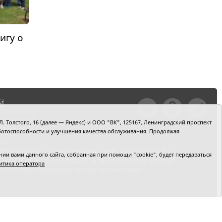
игу о
тили ошибку,
шкой текст и
. Толстого, 16 (далее — Яндекс) и ООО "ВК", 125167, Ленинградский проспект
+Enter
 работоспособности и улучшения качества обслуживания. Продолжая
ru
2) 39-90-59. Отдел рекламы: тел. (3452) 39-90-51.
и вами данного сайта, собранная при помощи "cookie", будет передаваться
 № ФС77-64918 от 24.02.2016 выдано Федеральной
итика оператора
 Автономная некоммерческая организация