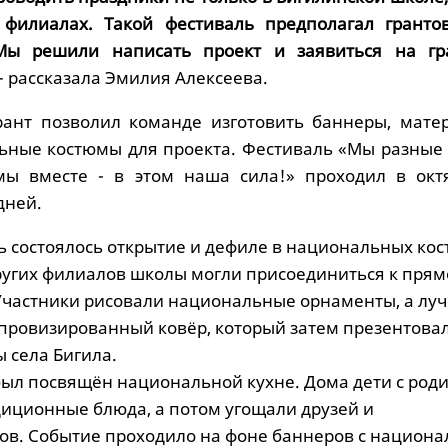
 филиалах. Такой фестиваль предполагал гранто
Мы решили написать проект и заявиться на гр
– рассказала Эмилия Алексеева.
рант позволил команде изготовить баннеры, мате
ьные костюмы для проекта. Фестиваль «Мы разные -
 мы вместе - в этом наша сила!» проходил в окт
дней.
ь состоялось открытие и дефиле в национальных кос
ругих филиалов школы могли присоединиться к пря
Участники рисовали национальные орнаменты, а лу
провизированный ковёр, который затем презентовал
 села Бигила.
был посвящён национальной кухне. Дома дети с род
диционные блюда, а потом угощали друзей и
ов. Событие проходило на фоне баннеров с национ