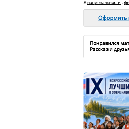
#
национальности
,
фе
Оформить п
Понравился ма
Расскажи друз