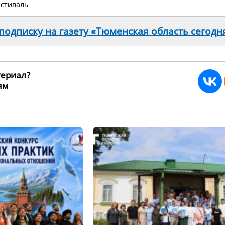
стиваль
одписку на газету «Тюменская область сегодн
териал?
ьям
265475