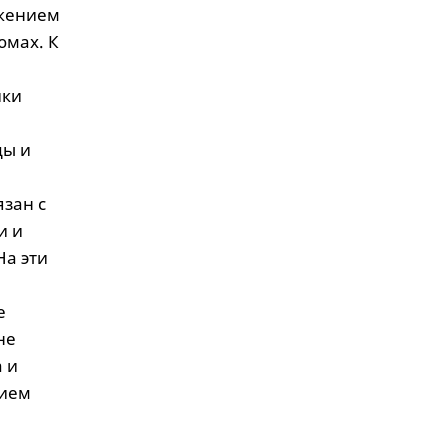
ажением
юмах. К
ики
цы и
язан с
и и
На эти
е
не
 и
тием