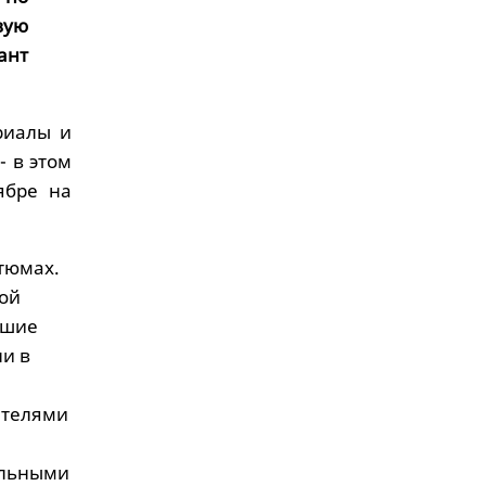
вую
ант
риалы и
 в этом
ябре на
тюмах.
мой
чшие
и в
ителями
альными