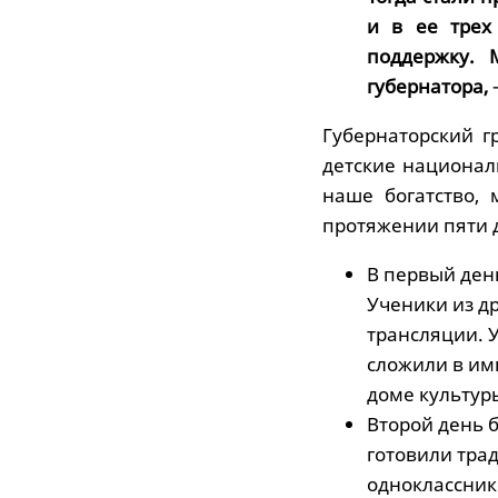
и в ее трех
поддержку. 
губернатора,
Губернаторский г
детские национал
наше богатство,
протяжении пяти 
В первый ден
Ученики из д
трансляции. 
сложили в им
доме культуры
Второй день 
готовили тра
одноклассник