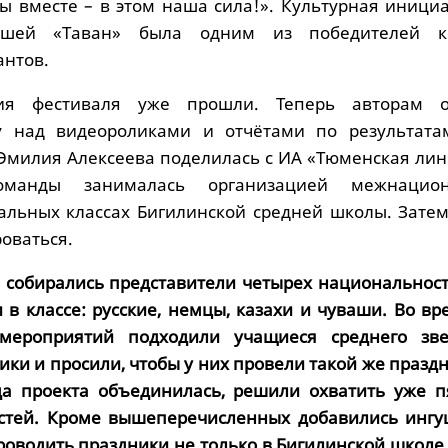
мы вместе – в этом наша сила!». Культурная иници
ашей «Таван» была одним из победителей ко
антов.
ия фестиваля уже прошли. Теперь авторам о
у над видеороликами и отчётами по результата
Эмилия Алексеева поделилась с ИА «Тюменская лини
оманды занималась организацией межнацион
альных классах Бигилинской средней школы. Затем
оваться.
 собирались представители четырех национальност
 в классе: русские, немцы, казахи и чуваши. Во вр
мероприятий подходили учащиеся среднего зве
ики и просили, чтобы у них провели такой же праздн
да проекта объединилась, решили охватить уже п
стей. Кроме вышеперечисленных добавились ингу
проводить праздники не только в Бигилинской школе,