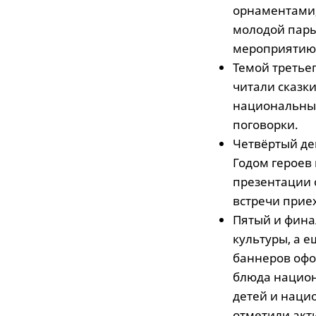
орнаментами,
молодой пары
мероприятию 
Темой третье
читали сказки
национальные
поговорки.
Четвёртый де
Годом героев
презентации 
встречи прие
Пятый и фина
культуры, а 
баннеров офо
блюда национа
детей и наци
отметили акт