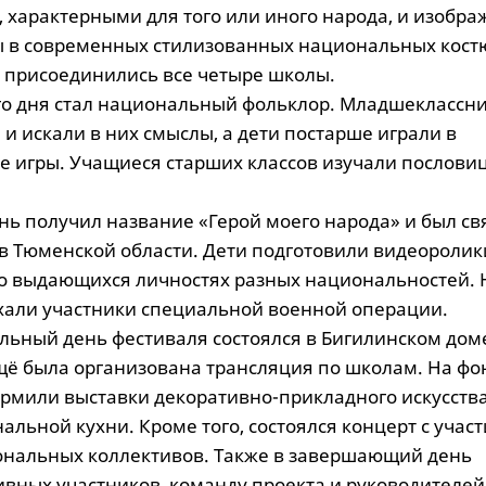
 характерными для того или иного народа, и изобр
 в современных стилизованных национальных кост
присоединились все четыре школы.
го дня стал национальный фольклор. Младшеклассн
 и искали в них смыслы, а дети постарше играли в
 игры. Учащиеся старших классов изучали послови
нь получил название «Герой моего народа» и был св
 в Тюменской области. Дети подготовили видеоролик
о выдающихся личностях разных национальностей. 
хали участники специальной военной операции.
льный день фестиваля состоялся в Бигилинском дом
ещё была организована трансляция по школам. На фо
рмили выставки декоративно-прикладного искусства
льной кухни. Кроме того, состоялся концерт с учас
ональных коллективов. Также в завершающий день
ивных участников, команду проекта и руководителей