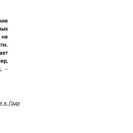
ние
ных
 не
ти.
ает
ер,
,
–
я к Году