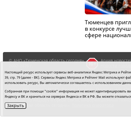
Тюменцев пригл
в конкурсе лучш
сфере национа
© АНО «Тюменская область сегодня»,
Архив новосте
2002-2026 г.
Новости город
районов ТО
Настоящий ресурс использует сервисы веб-аналитики Яндекс Метрика и Рейтинг
39, стр. 79 (далее - ВК). Сервисы Яндекс Метрика и Рейтинг Mail используют
использовать ресурс, Вы автоматически соглашаетесь с использованием данн
Главный редактор Рябков А.В.
Редакция: 625002, Тюмень, О
Адрес для писем: 625000, Россия, Тюмень, Почтамт, а/я 371.
Собранная при помощи "cookie" информация не может идентифицировать вас,
Регистрация СМИ: Сетевое издание «Интернет-газета «Тюм
Яндексу и ВК и храниться на серверах Яндекса и ВК в РФ. Вы можете отказать
службой по надзору в сфере связи, информационных техно
«Тюменская область сегодня».
Политика оператора
Закрыть