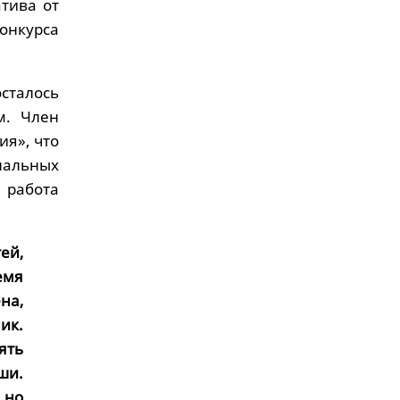
атива от
нкурса
сталось
м. Член
я», что
альных
 работа
ей,
емя
на,
ик.
ять
ши.
 но