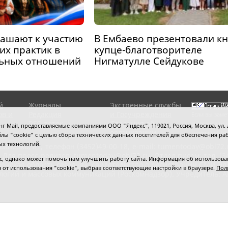
ашают к участию
В Ембаево презентовали кн
их практик в
купце-благотворителе
льных отношений
Нигматулле Сейдукове
й
Журналы
Экстренные службы
ов и
Редакция
и Госучреждения
Если вы заме
RSS поток
Сведения об
выделите мы
 Mail, предоставляемые компаниями ООО "Яндекс", 119021, Россия, Москва, ул. Л
организации
нажмите
Ctrl
 файлы "cookie" с целью сбора технических данных посетителей для обеспечения
ых технологий.
сипенко, 81,
телефон (3452)49-00-18,
e-mail: tumentoday@obl72.
 Для пресс-релизов: tumentoday@obl72.ru. Отдел писем: тел. (345
 однако может помочь нам улучшить работу сайта. Информация об использовани
енская область сегодня», свидетельство о регистрации СМИ Эл
ся от использования "cookie", выбрав соответствующие настройки в браузере.
Пол
логий и массовых коммуникаций (Роскомнадзор). Учредитель: