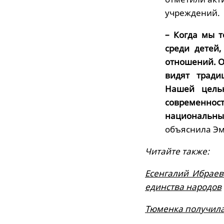
учреждений.
– Когда мы т
среди детей
отношений. О
видят тради
Нашей цель
современнос
национальны
объяснила Эм
Читайте также:
Есенгалий Ибраев 
единства народов
Тюменка получил