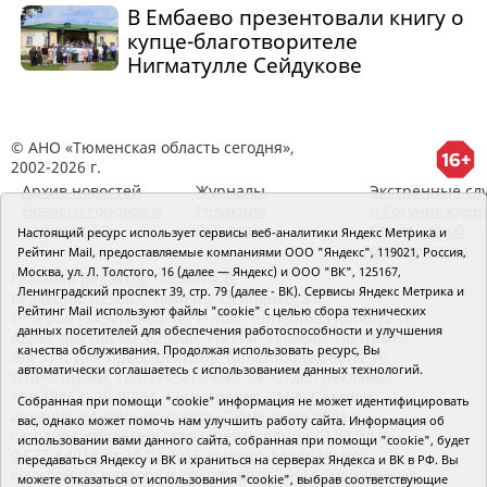
В Ембаево презентовали книгу о
купце-благотворителе
Нигматулле Сейдукове
© АНО «Тюменская область сегодня»,
2002-2026 г.
Архив новостей
Журналы
Экстренные сл
Новости городов и
Редакция
и Госучрежден
районов ТО
RSS поток
Сведения об
Настоящий ресурс использует сервисы веб-аналитики Яндекс Метрика и
организации
Рейтинг Mail, предоставляемые компаниями ООО "Яндекс", 119021, Россия,
Москва, ул. Л. Толстого, 16 (далее — Яндекс) и ООО "ВК", 125167,
Главный редактор Рябков А.В.
Ленинградский проспект 39, стр. 79 (далее - ВК). Сервисы Яндекс Метрика и
Редакция: 625002, Тюмень, Осипенко, 81,
Рейтинг Mail используют файлы "cookie" с целью сбора технических
телефон (3452)49-00-18,
e-mail: tumentoday@obl72.ru
данных посетителей для обеспечения работоспособности и улучшения
Адрес для писем: 625000, Россия, Тюмень, Почтамт,
качества обслуживания. Продолжая использовать ресурс, Вы
а/я 371. Для пресс-релизов: tumentoday@obl72.ru.
автоматически соглашаетесь с использованием данных технологий.
Отдел писем: тел. (3452) 39-90-59. Отдел рекламы:
тел. (3452) 39-90-51. Регистрация СМИ: Сетевое
Собранная при помощи "cookie" информация не может идентифицировать
издание «Интернет-газета «Тюменская область
вас, однако может помочь нам улучшить работу сайта. Информация об
сегодня», свидетельство о регистрации СМИ Эл №
использовании вами данного сайта, собранная при помощи "cookie", будет
ФС77-64918 от 24.02.2016 выдано Федеральной
передаваться Яндексу и ВК и храниться на серверах Яндекса и ВК в РФ. Вы
службой по надзору в сфере связи, информационных
можете отказаться от использования "cookie", выбрав соответствующие