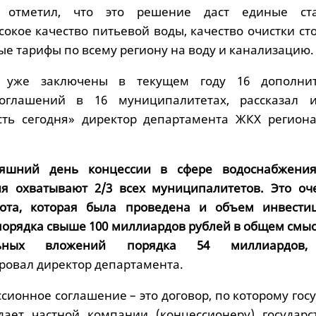
 отметил, что это решение даст единые ста
окое качество питьевой воды, качество очистки сто
е тарифы по всему региону на воду и канализацию.
 уже заключены в текущем году 16 дополнит
оглашений в 16 муниципалитетах, рассказал 
сть сегодня» директор департамента ЖКХ регион
няшний день концессии в сфере водоснабжени
ия охватывают 2/3 всех муниципалитетов. Это оч
ота, которая была проведена и объем инвести
 порядка свыше 100 миллиардов рублей в общем смыс
ьных вложений порядка 54 миллиардов,
овал директор департамента.
ионное соглашение – это договор, по которому гос
дает частной компании (концессионеру) государс