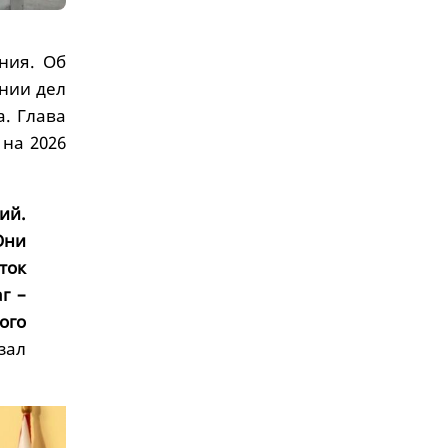
ния. Об
нии дел
а. Глава
на 2026
ий.
Они
ток
г –
ого
зал