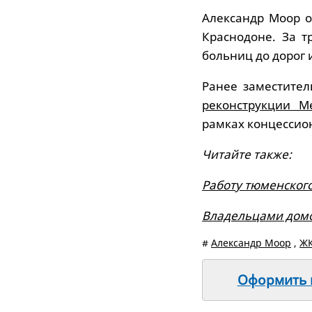
Александр Моор о
Краснодоне. За т
больниц до дорог 
Ранее заместител
реконструкции М
рамках концессио
Читайте также:
Работу тюменског
Владельцами домо
#
Александр Моор
,
Ж
Оформить п