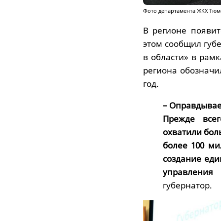
Фото департамента ЖКХ Тюм
В регионе появи
этом сообщил губ
в области» в рамк
региона обозначи
год.
– Оправдывае
Прежде все
охватили бол
более 100 м
создание еди
управления
губернатор.