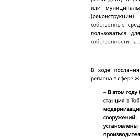
или муниципаль
(реконструкции)
собственные сре
пользоваться дл
собственности на 
В ходе послания
региона в сфере ЖК
– В этом год
станция в То
модернизаци
сооружений
установлены
производител