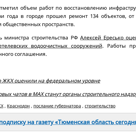
тметил объем работ по восстановлению инфрастру
ри года в городе прошел ремонт 134 объектов, от
и общественных пространств.
ь министра строительства РФ
Алексей Ересько оце
етелевских водоочистных сооружений
. Работы п
нного соглашения.
о ЖКХ оценили на федеральном уровне
вых чатов в МАХ станут органы строительного надзо
КХ
,
Краснодон
,
послание губернатора
,
строительство
одписку на газету «Тюменская область сегодн