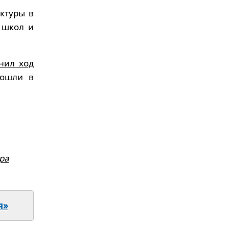
ктуры в
 школ и
нил ход
рошли в
ра
я»