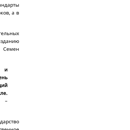
ндарты
ков, а в
ельных
изданию
а Семен
я и
ень
ций
ле.
–
ударство
твенное