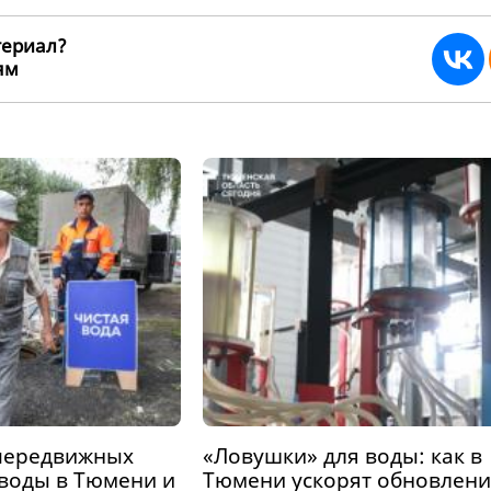
териал?
ьям
265394
передвижных
«Ловушки» для воды: как в
 воды в Тюмени и
Тюмени ускорят обновлени