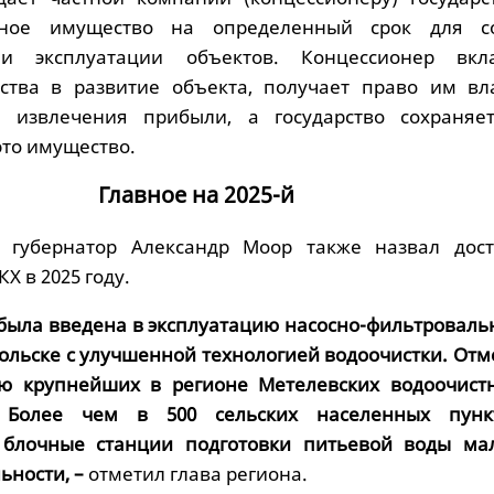
ное имущество на определенный срок для со
 и эксплуатации объектов. Концессионер вкл
дства в развитие объекта, получает право им вл
я извлечения прибыли, а государство сохраняе
это имущество.
Главное на 2025-й
 губернатор Александр Моор также назвал дос
Х в 2025 году.
у была введена в эксплуатацию насосно-фильтроваль
больске с улучшенной технологией водоочистки. Отм
ю крупнейших в регионе Метелевских водоочист
. Более чем в 500 сельских населенных пунк
 блочные станции подготовки питьевой воды ма
ьности, –
отметил глава региона.