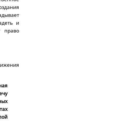
здания
адывает
адеть и
т право
тижения
ная
ечу
ных
тах
лой