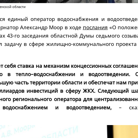
енской области
тся единый оператор водоснабжения и водоотведе
ернатор Александр Моор в ходе
послания
«О положе
ах 43-го заседания областной Думы седьмого созыв
л задачу в сфере жилищно-коммунального проекта 
т себя ставка на механизм концессионных соглашен
го в тепло–водоснабжении и водоотведении. 
ьшую часть территории области и обеспечат нам при
иллиардов инвестиций в сферу ЖКХ. Следующий ша
ного регионального оператора для централизованн
 водоснабжением и водоотведением,
– ска