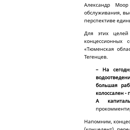
Александр Моор
обслуживания, выс
перспективе едины
Для этих целей
концессионных с
«Тюменская обла
Тегенцев.
– На сегод
водоотведен
большая раб
колоссален -
А капитал
прокомментир
Напомним, концесс
(концедент) пере