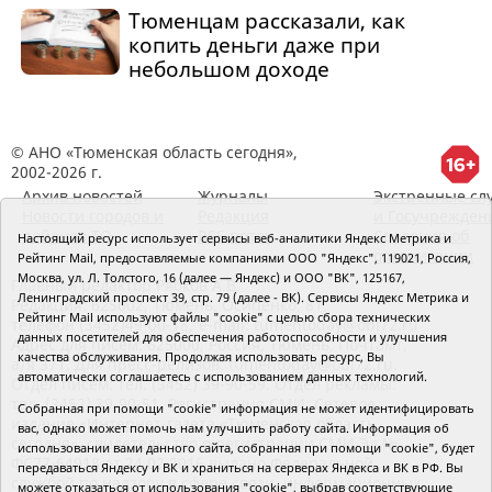
Тюменцам рассказали, как
копить деньги даже при
небольшом доходе
© АНО «Тюменская область сегодня»,
2002-2026 г.
Архив новостей
Журналы
Экстренные сл
Новости городов и
Редакция
и Госучрежден
районов ТО
RSS поток
Сведения об
Настоящий ресурс использует сервисы веб-аналитики Яндекс Метрика и
организации
Рейтинг Mail, предоставляемые компаниями ООО "Яндекс", 119021, Россия,
Москва, ул. Л. Толстого, 16 (далее — Яндекс) и ООО "ВК", 125167,
Главный редактор Рябков А.В.
Ленинградский проспект 39, стр. 79 (далее - ВК). Сервисы Яндекс Метрика и
Редакция: 625002, Тюмень, Осипенко, 81,
Рейтинг Mail используют файлы "cookie" с целью сбора технических
телефон (3452)49-00-18,
e-mail: tumentoday@obl72.ru
данных посетителей для обеспечения работоспособности и улучшения
Адрес для писем: 625000, Россия, Тюмень, Почтамт,
качества обслуживания. Продолжая использовать ресурс, Вы
а/я 371. Для пресс-релизов: tumentoday@obl72.ru.
автоматически соглашаетесь с использованием данных технологий.
Отдел писем: тел. (3452) 39-90-59. Отдел рекламы:
тел. (3452) 39-90-51. Регистрация СМИ: Сетевое
Собранная при помощи "cookie" информация не может идентифицировать
издание «Интернет-газета «Тюменская область
вас, однако может помочь нам улучшить работу сайта. Информация об
сегодня», свидетельство о регистрации СМИ Эл №
использовании вами данного сайта, собранная при помощи "cookie", будет
ФС77-64918 от 24.02.2016 выдано Федеральной
передаваться Яндексу и ВК и храниться на серверах Яндекса и ВК в РФ. Вы
службой по надзору в сфере связи, информационных
можете отказаться от использования "cookie", выбрав соответствующие