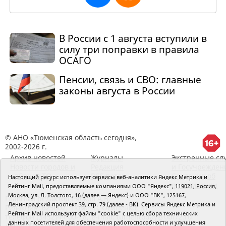
В России с 1 августа вступили в
силу три поправки в правила
ОСАГО
Пенсии, связь и СВО: главные
законы августа в России
© АНО «Тюменская область сегодня»,
2002-2026 г.
Архив новостей
Журналы
Экстренные сл
Новости городов и
Редакция
и Госучрежден
районов ТО
RSS поток
Сведения об
Настоящий ресурс использует сервисы веб-аналитики Яндекс Метрика и
организации
Рейтинг Mail, предоставляемые компаниями ООО "Яндекс", 119021, Россия,
Москва, ул. Л. Толстого, 16 (далее — Яндекс) и ООО "ВК", 125167,
Главный редактор Рябков А.В.
Ленинградский проспект 39, стр. 79 (далее - ВК). Сервисы Яндекс Метрика и
Редакция: 625002, Тюмень, Осипенко, 81,
Рейтинг Mail используют файлы "cookie" с целью сбора технических
телефон (3452)49-00-18,
e-mail: tumentoday@obl72.ru
данных посетителей для обеспечения работоспособности и улучшения
Адрес для писем: 625000, Россия, Тюмень, Почтамт,