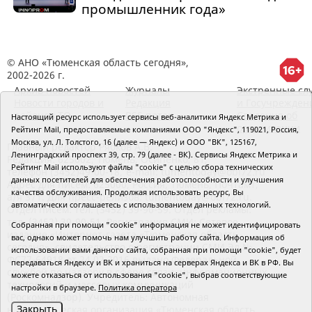
промышленник года»
© АНО «Тюменская область сегодня»,
2002-2026 г.
Архив новостей
Журналы
Экстренные сл
Новости городов и
Редакция
и Госучрежден
районов ТО
RSS поток
Сведения об
Настоящий ресурс использует сервисы веб-аналитики Яндекс Метрика и
организации
Рейтинг Mail, предоставляемые компаниями ООО "Яндекс", 119021, Россия,
Москва, ул. Л. Толстого, 16 (далее — Яндекс) и ООО "ВК", 125167,
Главный редактор Рябков А.В.
Ленинградский проспект 39, стр. 79 (далее - ВК). Сервисы Яндекс Метрика и
Редакция: 625002, Тюмень, Осипенко, 81,
Рейтинг Mail используют файлы "cookie" с целью сбора технических
телефон (3452)49-00-18,
e-mail: tumentoday@obl72.ru
данных посетителей для обеспечения работоспособности и улучшения
Адрес для писем: 625000, Россия, Тюмень, Почтамт,
качества обслуживания. Продолжая использовать ресурс, Вы
а/я 371. Для пресс-релизов: tumentoday@obl72.ru.
автоматически соглашаетесь с использованием данных технологий.
Отдел писем: тел. (3452) 39-90-59. Отдел рекламы:
тел. (3452) 39-90-51. Регистрация СМИ: Сетевое
Собранная при помощи "cookie" информация не может идентифицировать
издание «Интернет-газета «Тюменская область
вас, однако может помочь нам улучшить работу сайта. Информация об
сегодня», свидетельство о регистрации СМИ Эл №
использовании вами данного сайта, собранная при помощи "cookie", будет
ФС77-64918 от 24.02.2016 выдано Федеральной
передаваться Яндексу и ВК и храниться на серверах Яндекса и ВК в РФ. Вы
службой по надзору в сфере связи, информационных
можете отказаться от использования "cookie", выбрав соответствующие
технологий и массовых коммуникаций
настройки в браузере.
Политика оператора
(Роскомнадзор). Учредитель: Автономная
Закрыть
некоммерческая организация «Тюменская область