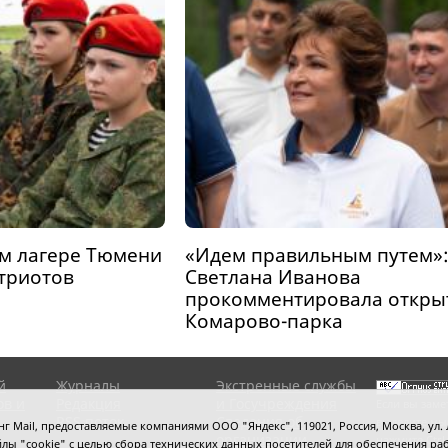
ом лагере Тюмени
«Идем правильным путем»
триотов
Светлана Иванова
прокомментировала откры
Комарово-парка
й
Журналы
Экстренные службы
ов и
Редакция
и Госучреждения
Если вы заме
RSS поток
Сведения об
выделите мы
 Mail, предоставляемые компаниями ООО "Яндекс", 119021, Россия, Москва, ул. Л
организации
нажмите
Ctrl
 файлы "cookie" с целью сбора технических данных посетителей для обеспечения