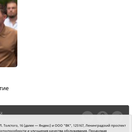
:
тие
тили ошибку,
шкой текст и
. Толстого, 16 (далее — Яндекс) и ООО "ВК", 125167, Ленинградский проспект
+Enter
 работоспособности и улучшения качества обслуживания. Продолжая