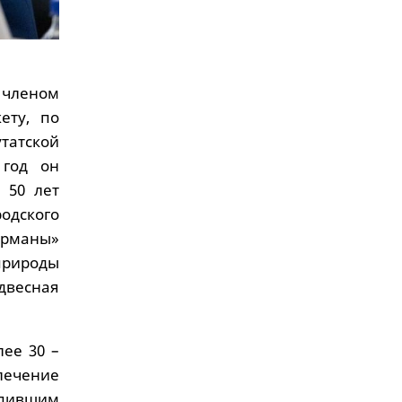
 членом
ету, по
татской
 год он
 50 лет
одского
арманы»
природы
двесная
лее 30 –
лечение
пившим