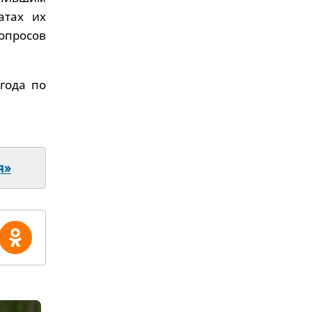
атах их
опросов
года по
я»