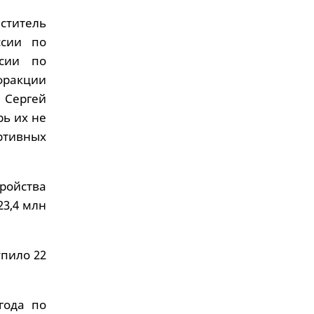
ститель
ссии по
ссии по
ракции
 Сергей
рь их не
ртивных
ройства
23,4 млн
упило 22
года по