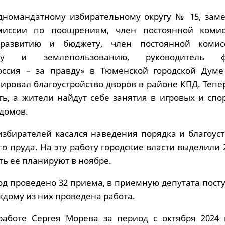
одномандатному избирательному округу № 15, заме
миссии по поощрениям, член постоянной коми
 развитию и бюджету, член постоянной коми
ьству и землепользованию, руководитель ф
оссия – за правду» в Тюменской городской Думе
ировал благоустройство дворов в районе КПД. Тепе
ть, а жители найдут себе занятия в игровых и спо
 домов.
избирателей касался наведения порядка и благоуст
о пруда. На эту работу городские власти выделили 
ть ее планируют в ноябре.
од проведено 32 приема, в приемную депутата пост
дому из них проведена работа.
работе Сергея Морева за период с октября 2024 