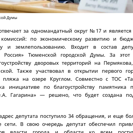
кой Думы
отвечает за одномандатный округ №17 и является
 комиссий: по экономическому развитию и бюдж
тву и землепользованию. Входит в состав депу
 Россия» Тюменской городской Думы. За этот
гоустройству дворовых территорий на Пермякова,
ской. Также участвовал в открытии первого гор
) пляжа на озере Круглом. Совместно с ТОС «Т
ка инициативе по благоустройству памятника 
.А. Гагарина» — решено, что будет создана по
 адрес депутата поступило 34 обращения, и еще бо
е сети. В свою очередь депутат обеспечил прив
ов власти города и области ко всем посту