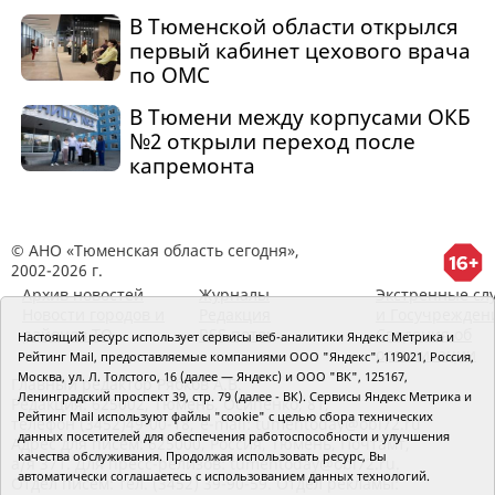
В Тюменской области открылся
первый кабинет цехового врача
по ОМС
В Тюмени между корпусами ОКБ
№2 открыли переход после
капремонта
© АНО «Тюменская область сегодня»,
2002-2026 г.
Архив новостей
Журналы
Экстренные сл
Новости городов и
Редакция
и Госучрежден
районов ТО
RSS поток
Сведения об
Настоящий ресурс использует сервисы веб-аналитики Яндекс Метрика и
организации
Рейтинг Mail, предоставляемые компаниями ООО "Яндекс", 119021, Россия,
Москва, ул. Л. Толстого, 16 (далее — Яндекс) и ООО "ВК", 125167,
Главный редактор Рябков А.В.
Ленинградский проспект 39, стр. 79 (далее - ВК). Сервисы Яндекс Метрика и
Редакция: 625002, Тюмень, Осипенко, 81,
Рейтинг Mail используют файлы "cookie" с целью сбора технических
телефон (3452)49-00-18,
e-mail: tumentoday@obl72.ru
данных посетителей для обеспечения работоспособности и улучшения
Адрес для писем: 625000, Россия, Тюмень, Почтамт,
качества обслуживания. Продолжая использовать ресурс, Вы
а/я 371. Для пресс-релизов: tumentoday@obl72.ru.
автоматически соглашаетесь с использованием данных технологий.
Отдел писем: тел. (3452) 39-90-59. Отдел рекламы: