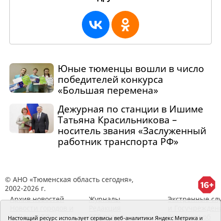
Юные тюменцы вошли в число
победителей конкурса
«Большая перемена»
Дежурная по станции в Ишиме
Татьяна Красильникова –
носитель звания «Заслуженный
работник транспорта РФ»
© АНО «Тюменская область сегодня»,
2002-2026 г.
Архив новостей
Журналы
Экстренные сл
Новости городов и
Редакция
и Госучрежден
районов ТО
RSS поток
Сведения об
Настоящий ресурс использует сервисы веб-аналитики Яндекс Метрика и