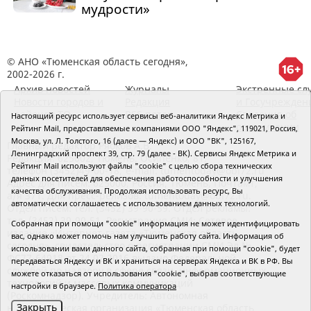
мудрости»
© АНО «Тюменская область сегодня»,
2002-2026 г.
Архив новостей
Журналы
Экстренные сл
Новости городов и
Редакция
и Госучрежден
районов ТО
RSS поток
Сведения об
Настоящий ресурс использует сервисы веб-аналитики Яндекс Метрика и
организации
Рейтинг Mail, предоставляемые компаниями ООО "Яндекс", 119021, Россия,
Москва, ул. Л. Толстого, 16 (далее — Яндекс) и ООО "ВК", 125167,
Главный редактор Рябков А.В.
Ленинградский проспект 39, стр. 79 (далее - ВК). Сервисы Яндекс Метрика и
Редакция: 625002, Тюмень, Осипенко, 81,
Рейтинг Mail используют файлы "cookie" с целью сбора технических
телефон (3452)49-00-18,
e-mail: tumentoday@obl72.ru
данных посетителей для обеспечения работоспособности и улучшения
Адрес для писем: 625000, Россия, Тюмень, Почтамт,
качества обслуживания. Продолжая использовать ресурс, Вы
а/я 371. Для пресс-релизов: tumentoday@obl72.ru.
автоматически соглашаетесь с использованием данных технологий.
Отдел писем: тел. (3452) 39-90-59. Отдел рекламы:
тел. (3452) 39-90-51. Регистрация СМИ: Сетевое
Собранная при помощи "cookie" информация не может идентифицировать
издание «Интернет-газета «Тюменская область
вас, однако может помочь нам улучшить работу сайта. Информация об
сегодня», свидетельство о регистрации СМИ Эл №
использовании вами данного сайта, собранная при помощи "cookie", будет
ФС77-64918 от 24.02.2016 выдано Федеральной
передаваться Яндексу и ВК и храниться на серверах Яндекса и ВК в РФ. Вы
службой по надзору в сфере связи, информационных
можете отказаться от использования "cookie", выбрав соответствующие
технологий и массовых коммуникаций
настройки в браузере.
Политика оператора
(Роскомнадзор). Учредитель: Автономная
Закрыть
некоммерческая организация «Тюменская область