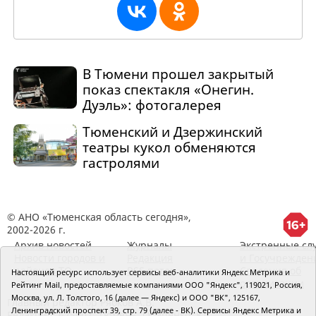
В Тюмени прошел закрытый
показ спектакля «Онегин.
Дуэль»: фотогалерея
Тюменский и Дзержинский
театры кукол обменяются
гастролями
© АНО «Тюменская область сегодня»,
2002-2026 г.
Архив новостей
Журналы
Экстренные сл
Новости городов и
Редакция
и Госучрежден
районов ТО
RSS поток
Сведения об
Настоящий ресурс использует сервисы веб-аналитики Яндекс Метрика и
организации
Рейтинг Mail, предоставляемые компаниями ООО "Яндекс", 119021, Россия,
Москва, ул. Л. Толстого, 16 (далее — Яндекс) и ООО "ВК", 125167,
Главный редактор Рябков А.В.
Ленинградский проспект 39, стр. 79 (далее - ВК). Сервисы Яндекс Метрика и
Редакция: 625002, Тюмень, Осипенко, 81,