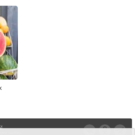
к
тили ошибку,