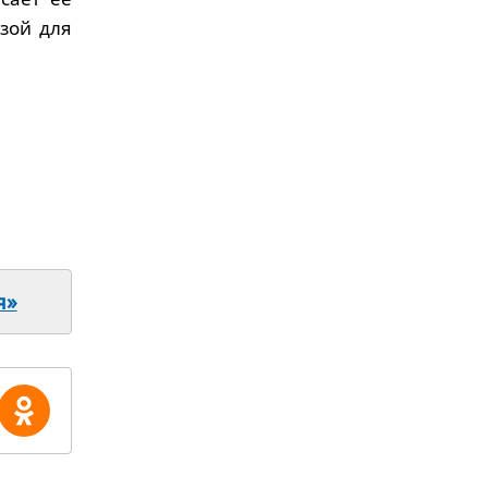
зой для
я»