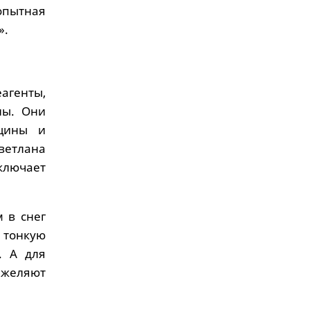
опытная
».
агенты,
лы. Они
ещины и
ветлана
включает
 в снег
 тонкую
. А для
яжеляют