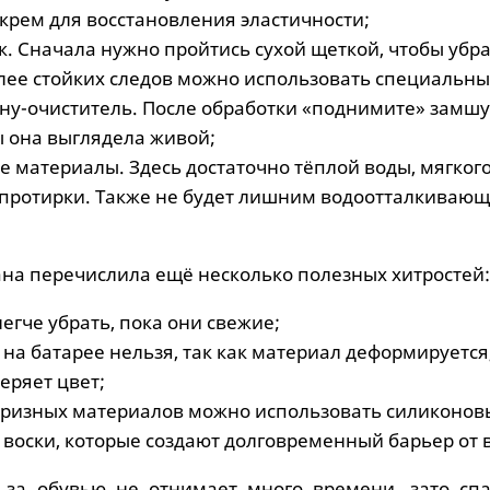
крем для восстановления эластичности;
к. Сначала нужно пройтись сухой щеткой, чтобы убр
олее стойких следов можно использовать специальн
ену-очиститель. После обработки «поднимите» замшу
ы она выглядела живой;
е материалы. Здесь достаточно тёплой воды, мягког
 протирки. Также не будет лишним водоотталкиваю
ана перечислила ещё несколько полезных хитростей:
егче убрать, пока они свежие;
на батарее нельзя, так как материал деформируется
теряет цвет;
призных материалов можно использовать силиконов
 воски, которые создают долговременный барьер от 
 за обувью не отнимает много времени, зато спа