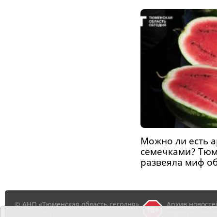
Можно ли есть а
семечками? Тюм
развеяла миф о
© АНО «Тюменская область сегодня»,
Архив новосте
2002-2026 г.
Новости город