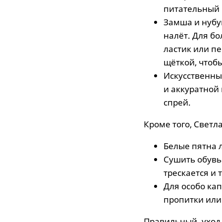
питательный 
Замша и нубу
налёт. Для б
ластик или п
щёткой, чтоб
Искусственны
и аккуратной
спрей.
Кроме того, Светл
Белые пятна л
Сушить обувь 
трескается и 
Для особо ка
пропитки или
Правильный уход