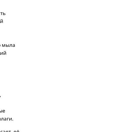
ать
ый
о мыла
щий
,
ые
влаги.
сает её