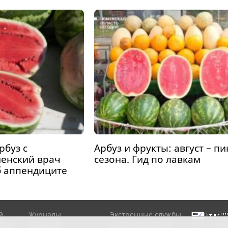
рбуз с
Арбуз и фрукты: август – пи
енский врач
сезона. Гид по лавкам
б аппендиците
й
Журналы
Экстренные службы
ов и
Редакция
и Госучреждения
Если вы заме