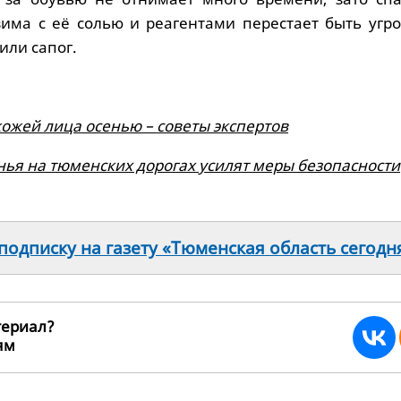
зима с её солью и реагентами перестает быть угро
или сапог.
кожей лица осенью – советы экспертов
нья на тюменских дорогах усилят меры безопасности
одписку на газету «Тюменская область сегодн
териал?
ьям
264814