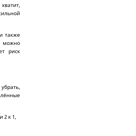
 хватит,
сильной
и также
я можно
ет риск
убрать,
елённые
2 к 1,