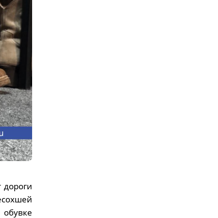
 дороги
есохшей
 обувке