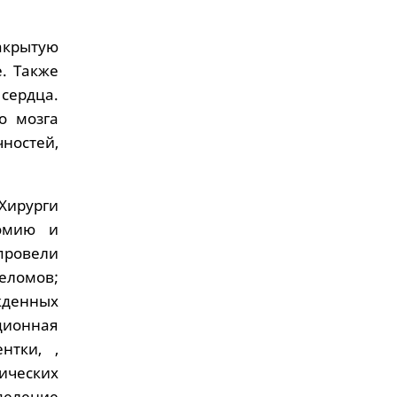
закрытую
. Также
 сердца.
о мозга
ностей,
 Хирурги
томию и
провели
еломов;
денных
ционная
нтки, ,
ческих
деление