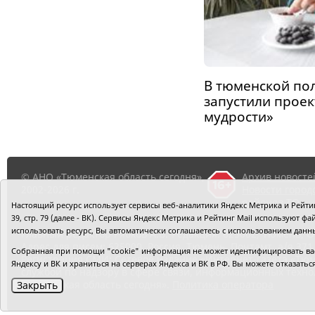
В тюменской по
запустили проек
мудрости»
© АНО «Тюменская область сегодня»,
Архив новосте
2002-2026 г.
Новости город
районов ТО
Настоящий ресурс использует сервисы веб-аналитики Яндекс Метрика и Рейтинг
39, стр. 79 (далее - ВК). Сервисы Яндекс Метрика и Рейтинг Mail используют
использовать ресурс, Вы автоматически соглашаетесь с использованием данн
Главный редактор Рябков А.В.
Редакция: 625002, Тюмень, О
Адрес для писем: 625000, Россия, Тюмень, Почтамт, а/я 371.
Собранная при помощи "cookie" информация не может идентифицировать вас,
Регистрация СМИ: Сетевое издание «Интернет-газета «Тюм
Яндексу и ВК и храниться на серверах Яндекса и ВК в РФ. Вы можете отказать
службой по надзору в сфере связи, информационных техно
«Тюменская область сегодня».
Политика оператора
Закрыть