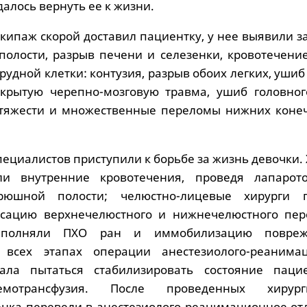
алось вернуть ее к жизни.
экипаж скорой доставил пациентку, у нее выявили 
олости, разрыв печени и селезенки, кровотечение
рудной клетки: контузия, разрыв обоих легких, ушиб
акрытую черепно-мозговую травма, ушиб головног
 тяжести и множественные переломы нижних конеч
пециалистов приступили к борьбе за жизнь девочки.
ли внутренние кровотечения, проведя лапаро
рюшной полости; челюстно-лицевые хирурги 
сацию верхнечелюстного и нижнечелюстного пер
выполняли ПХО ран и иммобилизацию повреж
 всех этапах операции анестезиолого-реанима
ала пытаться стабилизировать состояние пацие
емотрансфузия. После проведенных хирурги
нка перевели в анестезиолого-реанимационное от