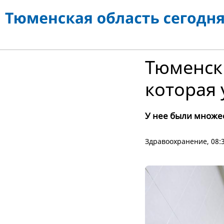
Тюменски
которая 
У нее были множе
Здравоохранение
, 08