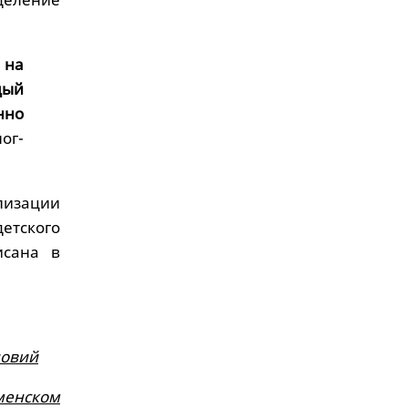
 на
дый
нно
ог-
лизации
детского
исана в
ловий
менском