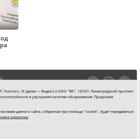
под
ора
тили ошибку,
шкой текст и
. Толстого, 16 (далее — Яндекс) и ООО "ВК", 125167, Ленинградский проспект
+Enter
 работоспособности и улучшения качества обслуживания. Продолжая
ru
2) 39-90-59. Отдел рекламы: тел. (3452) 39-90-51.
и вами данного сайта, собранная при помощи "cookie", будет передаваться
 № ФС77-64918 от 24.02.2016 выдано Федеральной
итика оператора
 Автономная некоммерческая организация