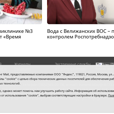
ликлинике №3
Вода с Велижанских ВОС – 
т «Время
контролем Роспотребнадз
й
Журналы
Экстренные службы
ов и
Редакция
и Госучреждения
Если вы заме
RSS поток
Сведения об
выделите мы
 Mail, предоставляемые компаниями ООО "Яндекс", 119021, Россия, Москва, ул. Л
организации
нажмите
Ctrl
 файлы "cookie" с целью сбора технических данных посетителей для обеспечения
ых технологий.
сипенко, 81,
телефон (3452)49-00-18,
e-mail: tumentoday@obl72.
 Для пресс-релизов: tumentoday@obl72.ru. Отдел писем: тел. (345
 однако может помочь нам улучшить работу сайта. Информация об использовани
енская область сегодня», свидетельство о регистрации СМИ Эл
ся от использования "cookie", выбрав соответствующие настройки в браузере.
Пол
логий и массовых коммуникаций (Роскомнадзор). Учредитель: