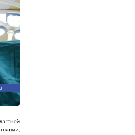
ластной
стоянии,