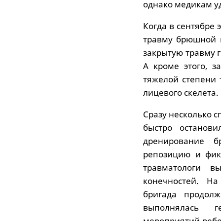
однако медикам уд
Когда в сентябре 
травму брюшной п
закрытую травму г
А кроме этого, з
тяжелой степени
лицевого скелета.
Сразу несколько с
быстро останови
дренирование б
репозицию и фик
травматологи 
конечностей. На
бригада продолж
выполнялась г
мероприятий ребе