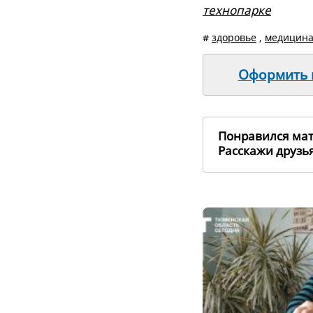
технопарке
#
здоровье
,
медицин
Оформить п
Понравился ма
Расскажи друз