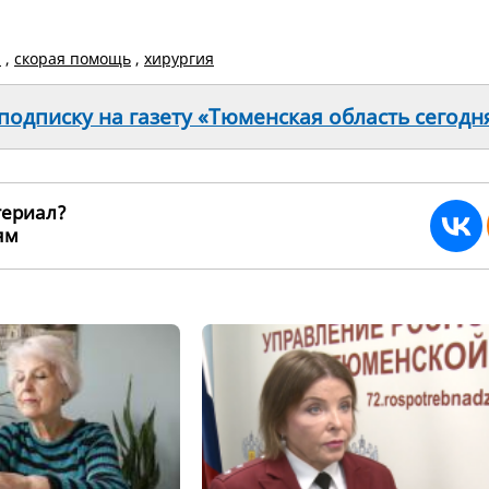
а
,
скорая помощь
,
хирургия
одписку на газету «Тюменская область сегодн
териал?
ьям
264807