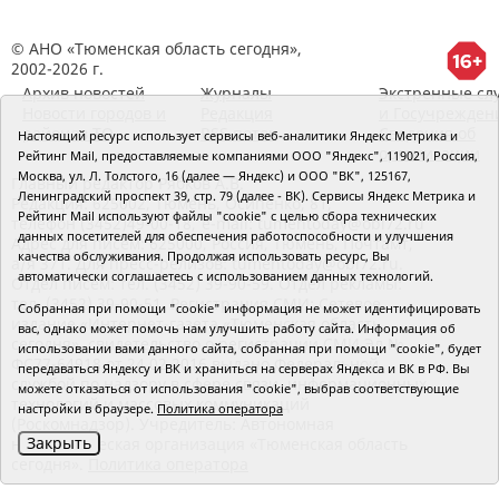
© АНО «Тюменская область сегодня»,
2002-2026 г.
Архив новостей
Журналы
Экстренные сл
Новости городов и
Редакция
и Госучрежден
районов ТО
RSS поток
Сведения об
Настоящий ресурс использует сервисы веб-аналитики Яндекс Метрика и
организации
Рейтинг Mail, предоставляемые компаниями ООО "Яндекс", 119021, Россия,
Москва, ул. Л. Толстого, 16 (далее — Яндекс) и ООО "ВК", 125167,
Главный редактор Рябков А.В.
Ленинградский проспект 39, стр. 79 (далее - ВК). Сервисы Яндекс Метрика и
Редакция: 625002, Тюмень, Осипенко, 81,
Рейтинг Mail используют файлы "cookie" с целью сбора технических
телефон (3452)49-00-18,
e-mail: tumentoday@obl72.ru
данных посетителей для обеспечения работоспособности и улучшения
Адрес для писем: 625000, Россия, Тюмень, Почтамт,
качества обслуживания. Продолжая использовать ресурс, Вы
а/я 371. Для пресс-релизов: tumentoday@obl72.ru.
автоматически соглашаетесь с использованием данных технологий.
Отдел писем: тел. (3452) 39-90-59. Отдел рекламы:
тел. (3452) 39-90-51. Регистрация СМИ: Сетевое
Собранная при помощи "cookie" информация не может идентифицировать
издание «Интернет-газета «Тюменская область
вас, однако может помочь нам улучшить работу сайта. Информация об
сегодня», свидетельство о регистрации СМИ Эл №
использовании вами данного сайта, собранная при помощи "cookie", будет
ФС77-64918 от 24.02.2016 выдано Федеральной
передаваться Яндексу и ВК и храниться на серверах Яндекса и ВК в РФ. Вы
службой по надзору в сфере связи, информационных
можете отказаться от использования "cookie", выбрав соответствующие
технологий и массовых коммуникаций
настройки в браузере.
Политика оператора
(Роскомнадзор). Учредитель: Автономная
Закрыть
некоммерческая организация «Тюменская область
сегодня».
Политика оператора