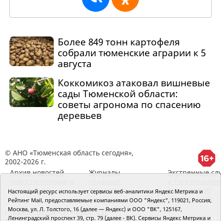
Более 849 тонн картофеля
собрали тюменские аграрии к 5
августа
Коккомикоз атаковал вишневые
сады Тюменской области:
советы агронома по спасению
деревьев
© АНО «Тюменская область сегодня»,
2002-2026 г.
Архив новостей
Журналы
Экстренные сл
Новости городов и
Редакция
и Госучрежден
районов ТО
RSS поток
Сведения об
Настоящий ресурс использует сервисы веб-аналитики Яндекс Метрика и
организации
Рейтинг Mail, предоставляемые компаниями ООО "Яндекс", 119021, Россия,
Москва, ул. Л. Толстого, 16 (далее — Яндекс) и ООО "ВК", 125167,
Главный редактор Рябков А.В.
Ленинградский проспект 39, стр. 79 (далее - ВК). Сервисы Яндекс Метрика и