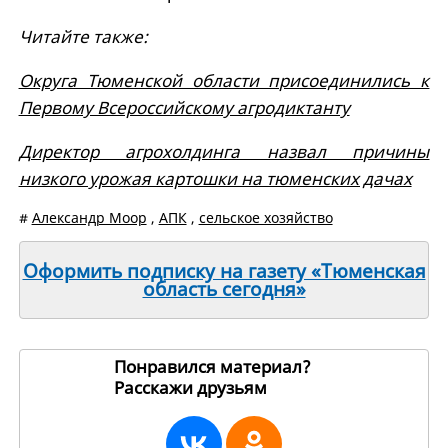
Читайте также:
Округа Тюменской области присоединились к
Первому Всероссийскому агродиктанту
Директор агрохолдинга назвал причины
низкого урожая картошки на тюменских дачах
#
Александр Моор
,
АПК
,
сельское хозяйство
Оформить подписку на газету «Тюменская
область сегодня»
Понравился материал?
Расскажи друзьям
264002