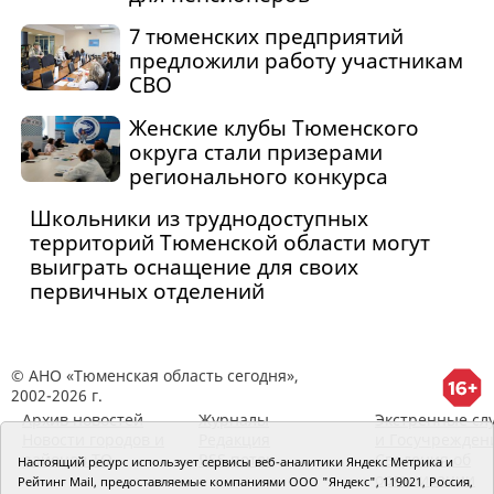
7 тюменских предприятий
предложили работу участникам
СВО
Женские клубы Тюменского
округа стали призерами
регионального конкурса
Школьники из труднодоступных
территорий Тюменской области могут
выиграть оснащение для своих
первичных отделений
© АНО «Тюменская область сегодня»,
2002-2026 г.
Архив новостей
Журналы
Экстренные сл
Новости городов и
Редакция
и Госучрежден
районов ТО
RSS поток
Сведения об
Настоящий ресурс использует сервисы веб-аналитики Яндекс Метрика и
организации
Рейтинг Mail, предоставляемые компаниями ООО "Яндекс", 119021, Россия,