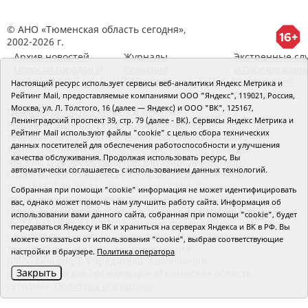
© АНО «Тюменская область сегодня»,
2002-2026 г.
Архив новостей
Журналы
Экстренные сл
Новости городов и
Редакция
и Госучрежден
районов ТО
RSS поток
Сведения об
Настоящий ресурс использует сервисы веб-аналитики Яндекс Метрика и
организации
Рейтинг Mail, предоставляемые компаниями ООО "Яндекс", 119021, Россия,
Москва, ул. Л. Толстого, 16 (далее — Яндекс) и ООО "ВК", 125167,
Главный редактор Рябков А.В.
Ленинградский проспект 39, стр. 79 (далее - ВК). Сервисы Яндекс Метрика и
Редакция: 625002, Тюмень, Осипенко, 81,
Рейтинг Mail используют файлы "cookie" с целью сбора технических
телефон (3452)49-00-18,
e-mail: tumentoday@obl72.ru
данных посетителей для обеспечения работоспособности и улучшения
Адрес для писем: 625000, Россия, Тюмень, Почтамт,
качества обслуживания. Продолжая использовать ресурс, Вы
а/я 371. Для пресс-релизов: tumentoday@obl72.ru.
автоматически соглашаетесь с использованием данных технологий.
Отдел писем: тел. (3452) 39-90-59. Отдел рекламы:
тел. (3452) 39-90-51. Регистрация СМИ: Сетевое
Собранная при помощи "cookie" информация не может идентифицировать
издание «Интернет-газета «Тюменская область
вас, однако может помочь нам улучшить работу сайта. Информация об
сегодня», свидетельство о регистрации СМИ Эл №
использовании вами данного сайта, собранная при помощи "cookie", будет
ФС77-64918 от 24.02.2016 выдано Федеральной
передаваться Яндексу и ВК и храниться на серверах Яндекса и ВК в РФ. Вы
службой по надзору в сфере связи, информационных
можете отказаться от использования "cookie", выбрав соответствующие
технологий и массовых коммуникаций
настройки в браузере.
Политика оператора
(Роскомнадзор). Учредитель: Автономная
Закрыть
некоммерческая организация «Тюменская область
сегодня».
Политика оператора