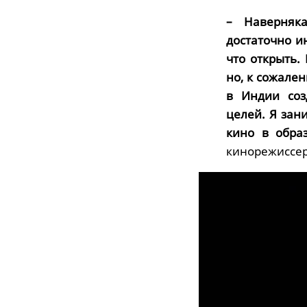
– Наверняк
достаточно и
что открыть.
но, к сожален
в Индии соз
целей. Я зан
кино в образ
кинорежиссер