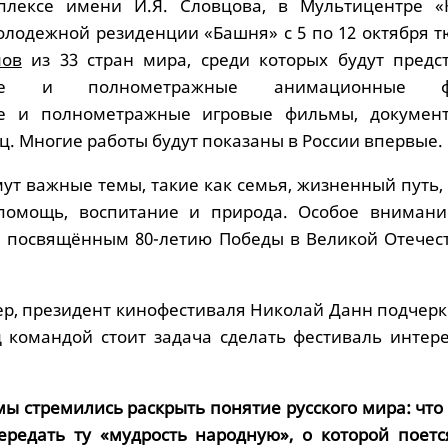
лексе имени И.Я. Словцова, в Мультицентре «
молодежной резиденции «Башня» с 5 по 12 октября 
мов
из 33 стран мира, среди которых будут предс
жные и полнометражные анимационные ф
е и полнометражные игровые фильмы, докумен
. Многие работы будут показаны в России впервые.
ут важные темы, такие как семья, жизненный путь,
опомощь, воспитание и природа. Особое внимани
, посвящённым 80-летию Победы в Великой Отечес
ер, президент кинофестиваля Николай Данн подчерк
 командой стоит задача сделать фестиваль интер
 мы стремились раскрыть понятие русского мира: что 
ередать ту «мудрость народную», о которой поетс