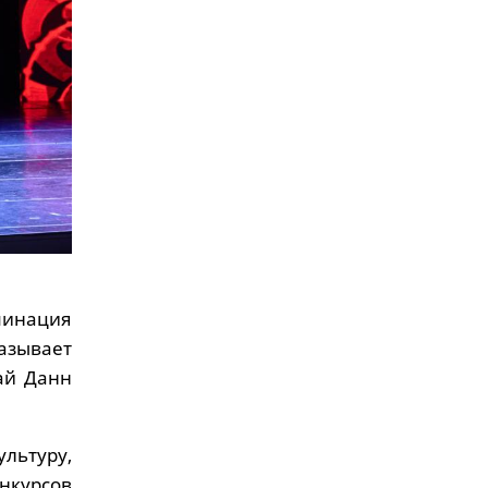
минация
казывает
ай Данн
льтуру,
онкурсов