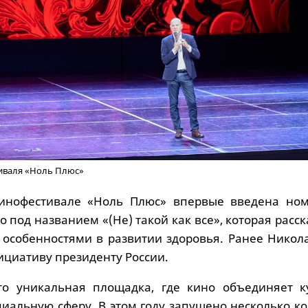
иваля «Ноль Плюс»
кинофестивале «Ноль Плюс» впервые введена но
 под названием «(Не) такой как все», которая расс
с особенностями в развитии здоровья. Ранее Никол
ициативу президенту России.
то уникальная площадка, где кино объединяет ку
циальную сферу. В этом году запущено несколько к