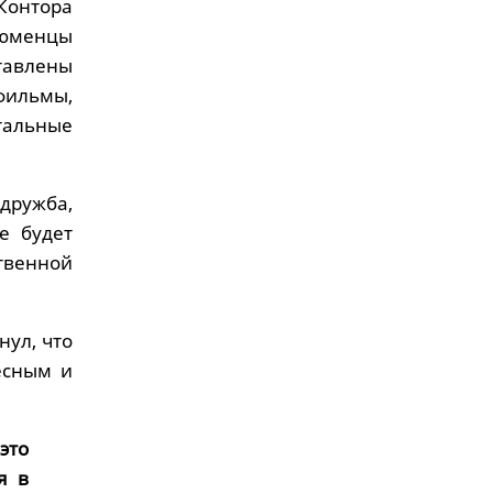
Контора
тюменцы
тавлены
ильмы,
тальные
 дружба,
е будет
твенной
нул, что
есным и
это
я в