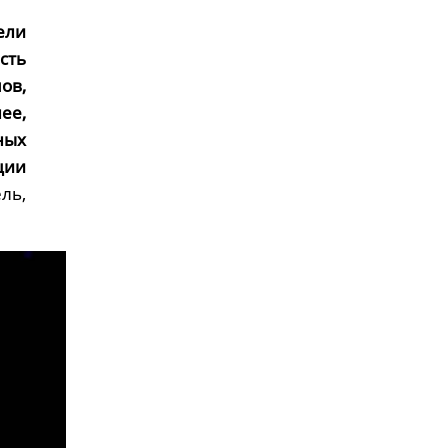
ели
сть
ов,
ее,
ных
ции
ль,