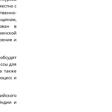
местно с
венно-
нщинам,
зован в
менской
рение и
обсудят
ссы для
а также
оцесс и
ийского
Индии и