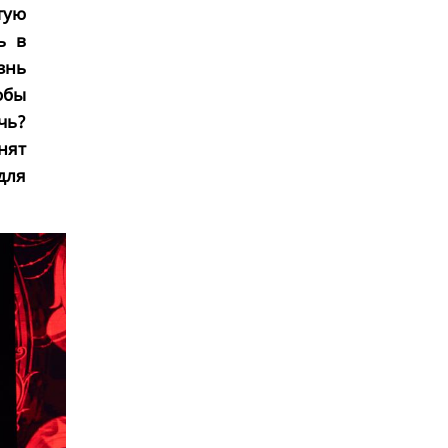
тую
ь в
знь
обы
чь?
нят
для