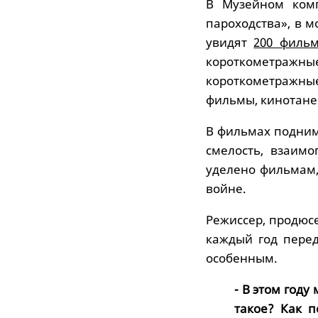
В Музейном комп
пароходства», в 
увидят
200 филь
короткометра
короткометражны
фильмы, кинотанец
В фильмах подним
смелость, взаим
уделено фильмам
войне.
Режиссер, продюс
каждый год перед
особенным.
- В этом году
такое? Как п