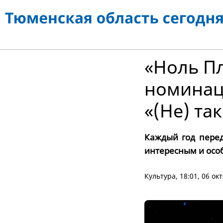
«Ноль П
номинац
«(Не) та
Каждый год перед
интересным и ос
Культура
, 18:01, 06 о