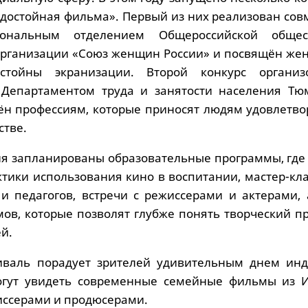
 достойная фильма». Первый из них реализован сов
ональным отделением Общероссийской общест
организации «Союз женщин России» и посвящён же
стойны экранизации. Второй конкурс органи
с Департаментом труда и занятости населения Тю
ён профессиям, которые приносят людям удовлетво
стве.
ля запланированы образовательные программы, где 
тики использования кино в воспитании, мастер-кла
 и педагогов, встречи с режиссерами и актерами, 
ов, которые позволят глубже понять творческий пр
й.
тиваль порадует зрителей удивительным днем инд
могут увидеть современные семейные фильмы из 
иссерами и продюсерами.