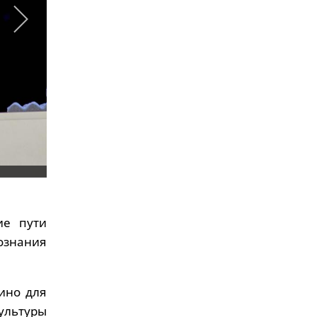
ие пути
ознания
ино для
ультуры