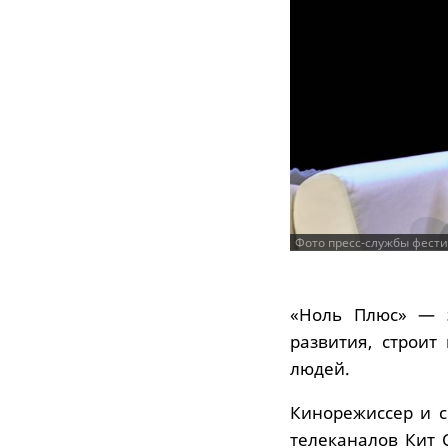
Фото пресс-службы фест
«Ноль Плюс» — э
развития, строи
людей.
Кинорежиссер и с
телеканалов Кит 