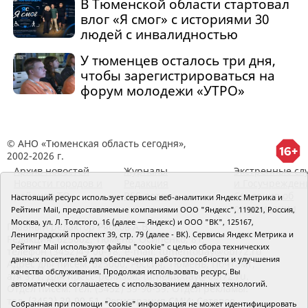
В Тюменской области стартовал
влог «Я смог» с историями 30
людей с инвалидностью
У тюменцев осталось три дня,
чтобы зарегистрироваться на
форум молодежи «УТРО»
© АНО «Тюменская область сегодня»,
2002-2026 г.
Архив новостей
Журналы
Экстренные сл
Новости городов и
Редакция
и Госучрежден
районов ТО
RSS поток
Сведения об
Настоящий ресурс использует сервисы веб-аналитики Яндекс Метрика и
организации
Рейтинг Mail, предоставляемые компаниями ООО "Яндекс", 119021, Россия,
Москва, ул. Л. Толстого, 16 (далее — Яндекс) и ООО "ВК", 125167,
Главный редактор Рябков А.В.
Ленинградский проспект 39, стр. 79 (далее - ВК). Сервисы Яндекс Метрика и
Редакция: 625002, Тюмень, Осипенко, 81,
Рейтинг Mail используют файлы "cookie" с целью сбора технических
телефон (3452)49-00-18,
e-mail: tumentoday@obl72.ru
данных посетителей для обеспечения работоспособности и улучшения
Адрес для писем: 625000, Россия, Тюмень, Почтамт,
качества обслуживания. Продолжая использовать ресурс, Вы
а/я 371. Для пресс-релизов: tumentoday@obl72.ru.
автоматически соглашаетесь с использованием данных технологий.
Отдел писем: тел. (3452) 39-90-59. Отдел рекламы:
тел. (3452) 39-90-51. Регистрация СМИ: Сетевое
Собранная при помощи "cookie" информация не может идентифицировать