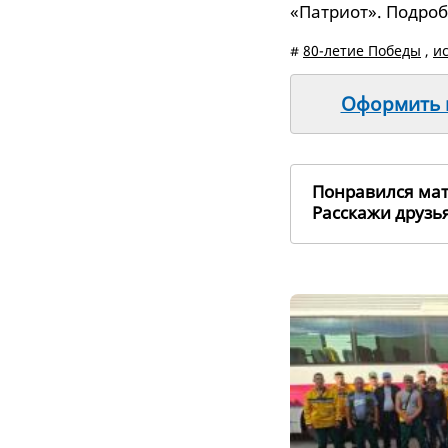
«Патриот». Подро
#
80-летие Победы
,
и
Оформить п
Понравился ма
Расскажи друз