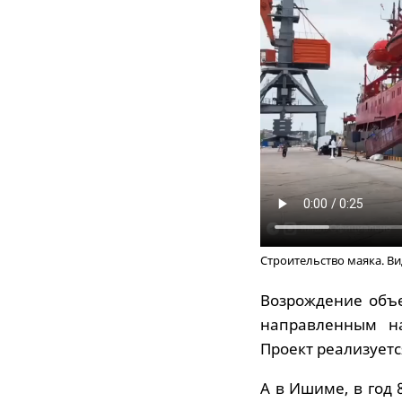
Строительство маяка. В
Возрождение объе
направленным на
Проект реализует
А в Ишиме, в год