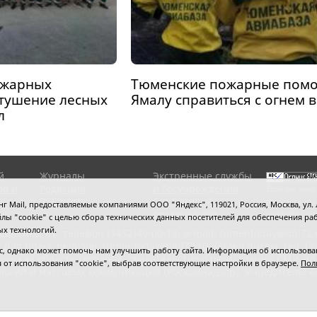
ожарных
Тюменские пожарные помо
 тушение лесных
Ямалу справиться с огнем в
л
й
Журналы
Экстренные службы
ов и
Редакция
и Госучреждения
Если вы заме
RSS поток
Сведения об
выделите мы
 Mail, предоставляемые компаниями ООО "Яндекс", 119021, Россия, Москва, ул. Л
организации
нажмите
Ctrl
 файлы "cookie" с целью сбора технических данных посетителей для обеспечения
ых технологий.
сипенко, 81,
телефон (3452)49-00-18,
e-mail: tumentoday@obl72.
 Для пресс-релизов: tumentoday@obl72.ru. Отдел писем: тел. (345
 однако может помочь нам улучшить работу сайта. Информация об использовани
енская область сегодня», свидетельство о регистрации СМИ Эл
ся от использования "cookie", выбрав соответствующие настройки в браузере.
Пол
логий и массовых коммуникаций (Роскомнадзор). Учредитель: