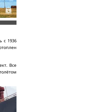
 с 1936
отоплен
кт. Все
ртолётом