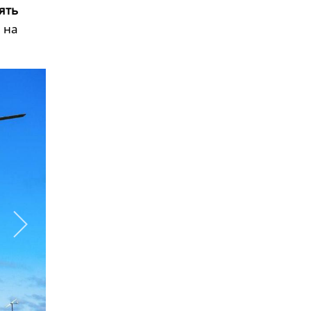
ять
 на