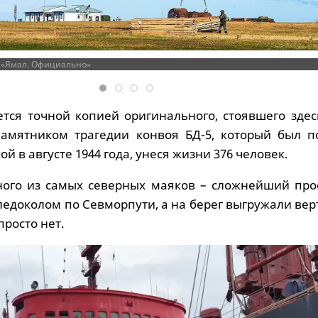
а «Ямал. Официально»
тся точной копией оригинального, стоявшего здесь
памятником трагедии конвоя БД-5, который был п
й в августе 1944 года, унеся жизни 376 человек.
ного из самых северных маяков – сложнейший прое
ледоколом по Севморпути, а на берег выгружали ве
просто нет.