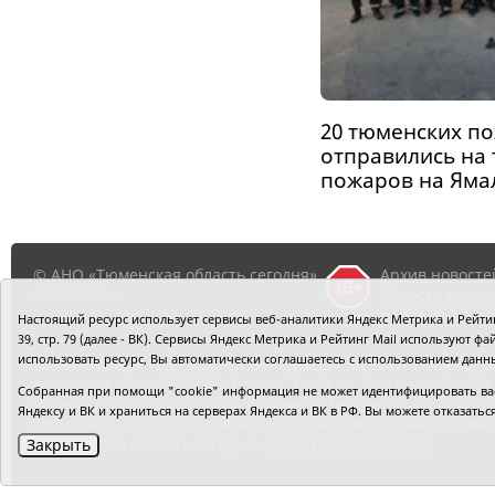
20 тюменских п
отправились на
пожаров на Яма
© АНО «Тюменская область сегодня»,
Архив новосте
2002-2026 г.
Новости город
районов ТО
Настоящий ресурс использует сервисы веб-аналитики Яндекс Метрика и Рейтинг
39, стр. 79 (далее - ВК). Сервисы Яндекс Метрика и Рейтинг Mail используют
использовать ресурс, Вы автоматически соглашаетесь с использованием данн
Главный редактор Рябков А.В.
Редакция: 625002, Тюмень, О
Адрес для писем: 625000, Россия, Тюмень, Почтамт, а/я 371.
Собранная при помощи "cookie" информация не может идентифицировать вас,
Регистрация СМИ: Сетевое издание «Интернет-газета «Тюм
Яндексу и ВК и храниться на серверах Яндекса и ВК в РФ. Вы можете отказать
службой по надзору в сфере связи, информационных техно
«Тюменская область сегодня».
Политика оператора
Закрыть