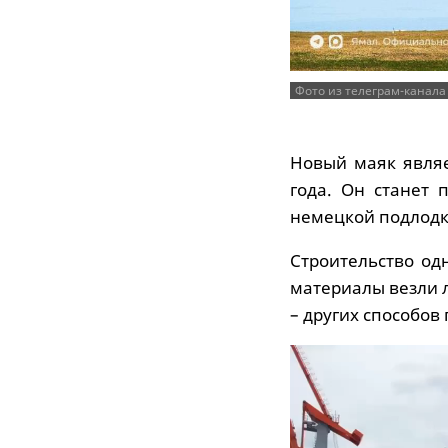
Фото из телеграм-канал
Новый маяк являе
года. Он станет 
немецкой подлодко
Строительство од
материалы везли 
– других способов 