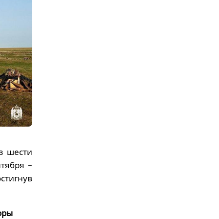
з шести
тября –
стигнув
оры