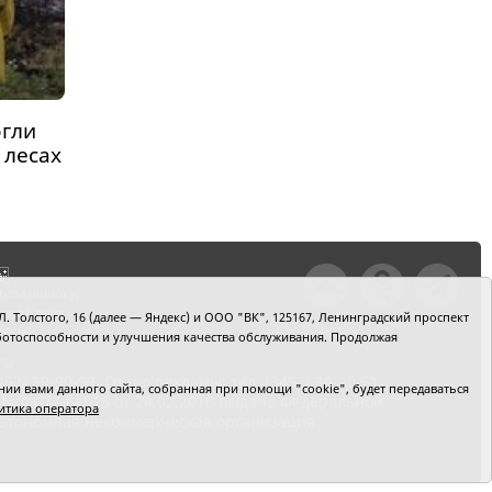
гли
 лесах
тили ошибку,
шкой текст и
. Толстого, 16 (далее — Яндекс) и ООО "ВК", 125167, Ленинградский проспект
+Enter
 работоспособности и улучшения качества обслуживания. Продолжая
ru
2) 39-90-59. Отдел рекламы: тел. (3452) 39-90-51.
и вами данного сайта, собранная при помощи "cookie", будет передаваться
 № ФС77-64918 от 24.02.2016 выдано Федеральной
итика оператора
 Автономная некоммерческая организация