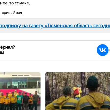
бнее по
ссылке
.
стория
,
Ямал
одписку на газету «Тюменская область сегодн
териал?
ьям
263760