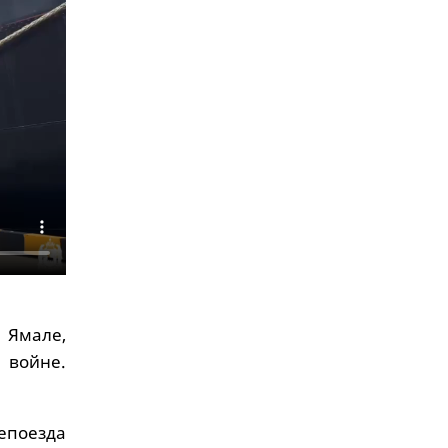
 Ямале,
 войне.
непоезда