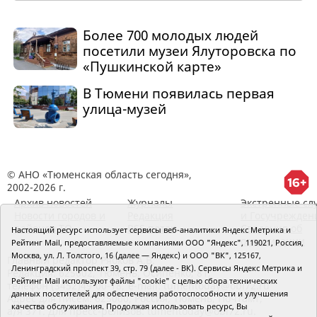
Более 700 молодых людей
посетили музеи Ялуторовска по
«Пушкинской карте»
В Тюмени появилась первая
улица-музей
© АНО «Тюменская область сегодня»,
2002-2026 г.
Архив новостей
Журналы
Экстренные сл
Новости городов и
Редакция
и Госучрежден
районов ТО
RSS поток
Сведения об
Настоящий ресурс использует сервисы веб-аналитики Яндекс Метрика и
организации
Рейтинг Mail, предоставляемые компаниями ООО "Яндекс", 119021, Россия,
Москва, ул. Л. Толстого, 16 (далее — Яндекс) и ООО "ВК", 125167,
Главный редактор Рябков А.В.
Ленинградский проспект 39, стр. 79 (далее - ВК). Сервисы Яндекс Метрика и
Редакция: 625002, Тюмень, Осипенко, 81,
Рейтинг Mail используют файлы "cookie" с целью сбора технических
телефон (3452)49-00-18,
e-mail: tumentoday@obl72.ru
данных посетителей для обеспечения работоспособности и улучшения
Адрес для писем: 625000, Россия, Тюмень, Почтамт,
качества обслуживания. Продолжая использовать ресурс, Вы
а/я 371. Для пресс-релизов: tumentoday@obl72.ru.