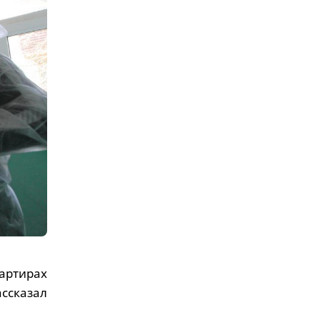
артирах
ссказал