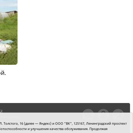
й.
тили ошибку,
шкой текст и
. Толстого, 16 (далее — Яндекс) и ООО "ВК", 125167, Ленинградский проспект
+Enter
 работоспособности и улучшения качества обслуживания. Продолжая