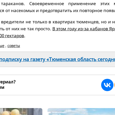
 тараканов. Своевременное применение этих 
я от насекомых и предотвратить их повторное появ
 вредители не только в квартирах тюменцев, но и 
ть от них не так просто.
В этом году из-за кабанов Я
800 гектаров
.
мые
,
советы
одписку на газету «Тюменская область сегодн
териал?
ьям
263339