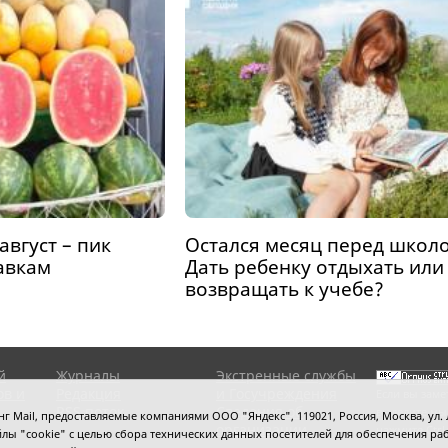
август – пик
Остался месяц перед школо
лавкам
Дать ребенку отдыхать или
возвращать к учебе?
й
Журналы
Экстренные службы
ов и
Редакция
и Госучреждения
Если вы заме
RSS поток
Сведения об
выделите мы
 Mail, предоставляемые компаниями ООО "Яндекс", 119021, Россия, Москва, ул. Л
организации
нажмите
Ctrl
 файлы "cookie" с целью сбора технических данных посетителей для обеспечения