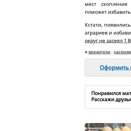
мест скопления
поможет избавитьс
Кстати, появились
аграриев и избави
округ не засеял 1 
#
вредители
,
насеко
Оформить п
Понравился ма
Расскажи друз