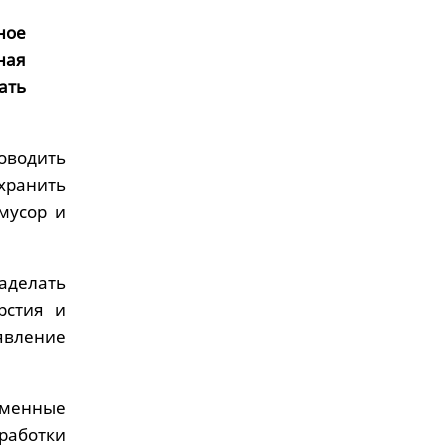
ное
ная
ать
оводить
хранить
мусор и
аделать
рстия и
явление
еменные
работки