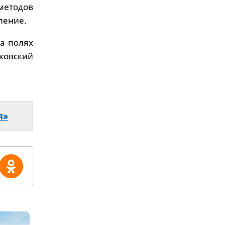
методов
ление.
на полях
рковский
я»