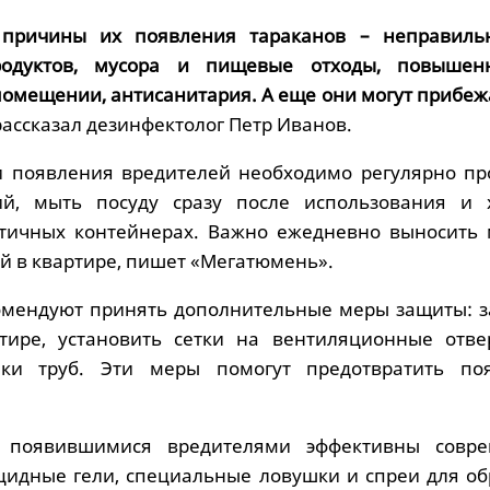
причины их появления тараканов – неправиль
родуктов, мусора и пищевые отходы, повышен
помещении, антисанитария. А еще они могут прибеж
рассказал дезинфектолог Петр Иванов.
и появления вредителей необходимо регулярно пр
й, мыть посуду сразу после использования и 
етичных контейнерах. Важно ежедневно выносить 
ой в квартире, пишет «Мегатюмень».
омендуют принять дополнительные меры защиты: з
тире, установить сетки на вентиляционные отве
чки труб. Эти меры помогут предотвратить по
 появившимися вредителями эффективны совр
ицидные гели, специальные ловушки и спреи для об