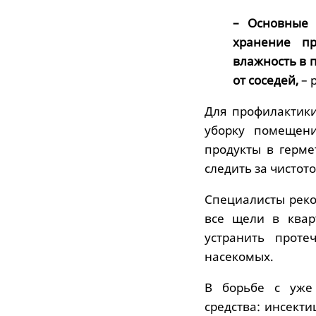
– Основные 
хранение п
влажность в 
от соседей,
– 
Для профилактик
уборку помещени
продукты в герм
следить за чистот
Специалисты рек
все щели в квар
устранить проте
насекомых.
В борьбе с уже
средства: инсект