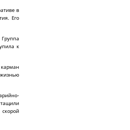
ативе в
ия. Его
Группа
упила к
 карман
 жизнью
арийно-
ытащили
 скорой