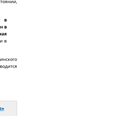
тоянии,
и в
н в
мая
и в
нского
водится
я»