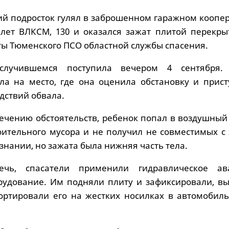
ий подросток гулял в заброшенном гаражном коопер
лет ВЛКСМ, 130 и оказался зажат плитой перекрыт
ты Тюменского ПСО областной службы спасения.
лучившемся поступила вечером 4 сентября. 
ла на место, где она оценила обстановку и прист
дствий обвала.
течению обстоятельств, ребенок попал в воздушный
оительного мусора и не получил не совместимых с
ознании, но зажата была нижняя часть тела.
ечь, спасатели применили гидравлическое ав
рудование. Им подняли плиту и зафиксировали, в
ортировали его на жестких носилках в автомобиль