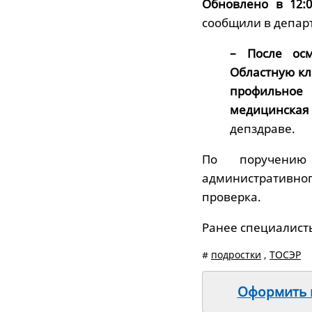
Обновлено в 12:0
сообщили в депар
– После ос
Областную кл
профильное 
медицинская 
депздраве.
По поручению 
административно
проверка.
Ранее специалис
#
подростки
,
ТОСЭР
Оформить п