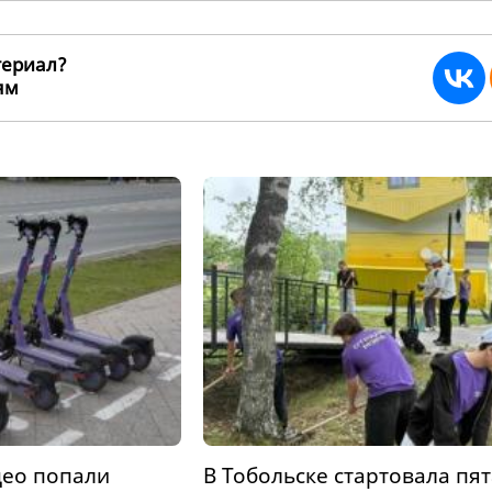
териал?
ьям
262769
део попали
В Тобольске стартовала пя