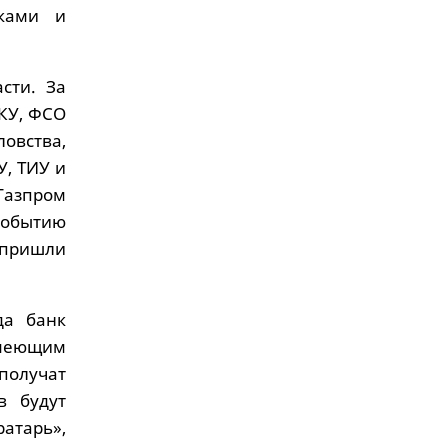
иками и
сти. За
ИКУ, ФСО
овства,
У, ТИУ и
азпром
событию
 пришли
да банк
имеющим
 получат
в будут
атарь»,