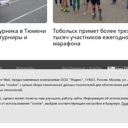
турника в Тюмени
Тобольск примет более тре
 турниры и
тысяч участников ежегодн
марафона
й
Журналы
Экстренные службы
ов и
Редакция
и Госучреждения
Если вы заме
RSS поток
Сведения об
выделите мы
 Mail, предоставляемые компаниями ООО "Яндекс", 119021, Россия, Москва, ул. Л
организации
нажмите
Ctrl
 файлы "cookie" с целью сбора технических данных посетителей для обеспечения
ых технологий.
сипенко, 81,
телефон (3452)49-00-18,
e-mail: tumentoday@obl72.
 Для пресс-релизов: tumentoday@obl72.ru. Отдел писем: тел. (345
 однако может помочь нам улучшить работу сайта. Информация об использовани
енская область сегодня», свидетельство о регистрации СМИ Эл
ся от использования "cookie", выбрав соответствующие настройки в браузере.
Пол
логий и массовых коммуникаций (Роскомнадзор). Учредитель: