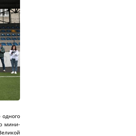
 одного
о мини-
еликой