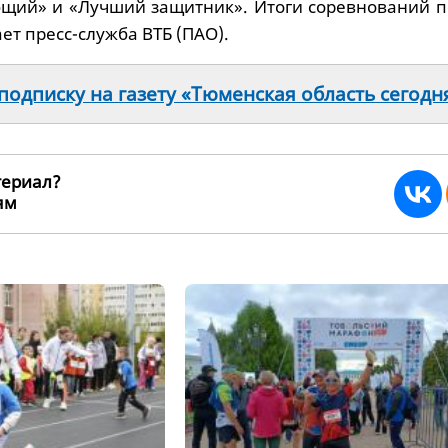
щий» и «Лучший защитник». Итоги соревнований п
ает пресс-служба ВТБ (ПАО).
одписку на газету «Тюменская область сегодн
териал?
ьям
262751