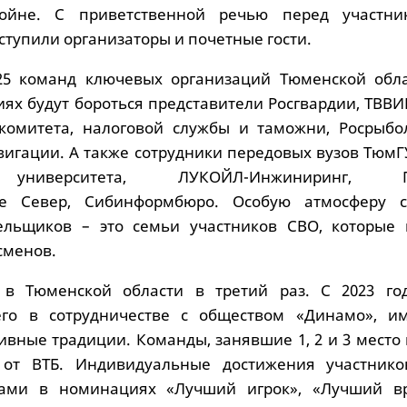
войне. С приветственной речью перед участн
тупили организаторы и почетные гости.
5 команд ключевых организаций Тюменской обла
иях будут бороться представители Росгвардии, ТВВ
комитета, налоговой службы и таможни, Росрыбол
вигации. А также сотрудники передовых вузов ТюмГ
 университета, ЛУКОЙЛ-Инжиниринг, Г
ие Север, Сибинформбюро. Особую атмосферу 
ельщиков – это семьи участников СВО, которые
сменов.
 в Тюменской области в третий раз. С 2023 го
его в сотрудничестве с обществом «Динамо», 
ивные традиции. Команды, занявшие 1, 2 и 3 место
от ВТБ. Индивидуальные достижения участнико
ами в номинациях «Лучший игрок», «Лучший вр