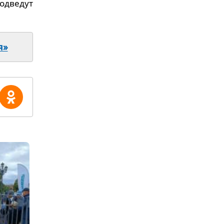
одведут
я»