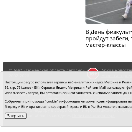
В День физкуль
пройдут забеги,
мастер-классы
© АНО «Тюменская область сегодня»,
Архив новосте
2002-2026 г.
Новости город
районов ТО
Настоящий ресурс использует сервисы веб-аналитики Яндекс Метрика и Рейтинг
39, стр. 79 (далее - ВК). Сервисы Яндекс Метрика и Рейтинг Mail используют
использовать ресурс, Вы автоматически соглашаетесь с использованием данн
Главный редактор Рябков А.В.
Редакция: 625002, Тюмень, О
Адрес для писем: 625000, Россия, Тюмень, Почтамт, а/я 371.
Собранная при помощи "cookie" информация не может идентифицировать вас,
Регистрация СМИ: Сетевое издание «Интернет-газета «Тюм
Яндексу и ВК и храниться на серверах Яндекса и ВК в РФ. Вы можете отказать
службой по надзору в сфере связи, информационных техно
«Тюменская область сегодня».
Политика оператора
Закрыть