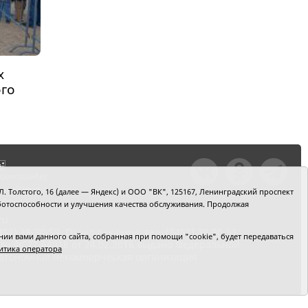
х
ого
тили ошибку,
шкой текст и
. Толстого, 16 (далее — Яндекс) и ООО "ВК", 125167, Ленинградский проспект
+Enter
 работоспособности и улучшения качества обслуживания. Продолжая
ru
2) 39-90-59. Отдел рекламы: тел. (3452) 39-90-51.
и вами данного сайта, собранная при помощи "cookie", будет передаваться
 № ФС77-64918 от 24.02.2016 выдано Федеральной
итика оператора
 Автономная некоммерческая организация